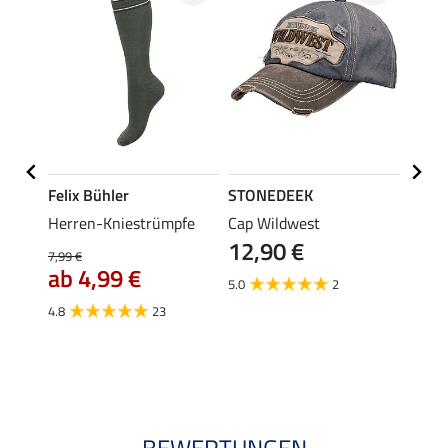
Felix Bühler
STONEDEEK
Felix
Herren-Kniestrümpfe
Cap Wildwest
Herre
12,90 €
9,9
 Kairo
7,99 €
ab 4,99 €
5.0
2
5.0
4.8
23