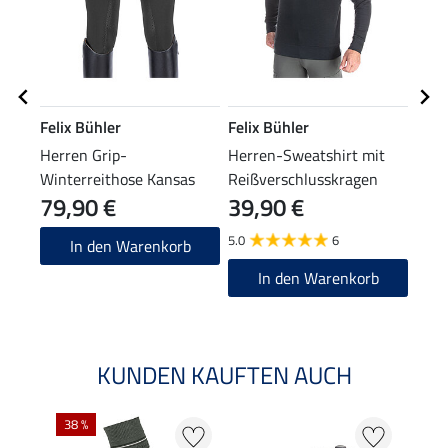
Felix Bühler
Felix Bühler
Feli
Herren Grip-
Herren-Sweatshirt mit
Herr
Winterreithose Kansas
Reißverschlusskragen
Port
79,90 €
39,90 €
84
Portland
5.0
6
In den Warenkorb
In den Warenkorb
KUNDEN KAUFTEN AUCH
38 %