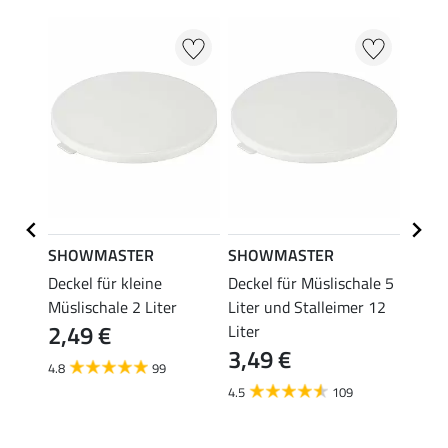
SHOWMASTER
SHOWMASTER
Kräm
reimer
Deckel für kleine
Deckel für Müslischale 5
Stang
4,9
er
Müslischale 2 Liter
Liter und Stalleimer 12
2,49 €
Liter
4.7
3,49 €
4.8
99
4.5
109