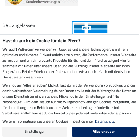
BVL zugelassen
Hast du auch ein Cookie für dein Pferd?
Wir auch! Außerdem verwenden wir Cookies und andere Technologien, um dir ein
optimales und sicheres Einkaufserlebnis zu bieten, die Performance unserer Webseite
Zustellung durch
zu messen und um dir relevante Produkte für dich und dein Pferd zu zeigen! Hierfür
sammeln wir Daten über unsere User und die Nutzung unserer Webseite auf ihren
Endgeräten. Bei der Erhebung der Daten arbeiten wir ausschließlich mit deutschen
Sicher bezahlen mit
Dienstleistern zusammen.
Wenn du auf "Alles erlauben" klickst, bist du mit der Verwendung von Cookies und der
damit verbundenen Verarbeitung deiner Daten sowie mit der Weitergabe der Daten an
Rechnung
Vorkasse
unsere Dienstleister einverstanden. Klickst du in den Einstellungen auf "Nur
Notwendige", wird dein Besuch nur mit zwingend notwendigen Cookies fortgeführt, die
für den reibungslosen Betrieb unserer Webseite unbedingt erforderlich sind.
Impressum
Selbstverständlich kannst du die Einstellungen jederzeit widerrufen oder anpassen.
Weitere Informationen zu unseren Cookies findest du unter
Datenschutz
.
Letzte Aktualisierung am 09.08.2026 um 07:13
Alle Preise in Euro inkl. MwSt. zzgl.
Versandkosten
Einstellungen
Alles erlauben