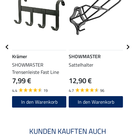
Krämer
SHOWMASTER
SHO
SHOWMASTER
Sattelhalter
Stal
Trensenleiste Fast Line
7,99 €
12,90 €
1,9
4.4
19
4.7
96
4.9
In den Warenkorb
In den Warenkorb
KUNDEN KAUFTEN AUCH