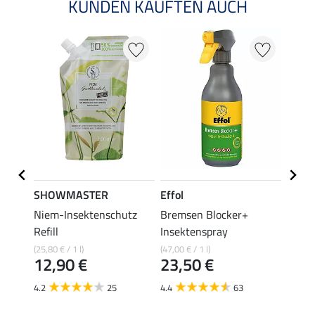
KUNDEN KAUFTEN AUCH
SHOWMASTER
Effol
SHO
eif-
Niem-Insektenschutz
Bremsen Blocker+
Eczem
Refill
Insektenspray
(29,80 €
14,
(25,80 € / 1 l)
(47,00 € / 1 l)
12,90 €
23,50 €
4.7
4.2
25
4.4
63