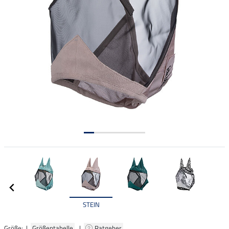
STEIN
Größe: |
Größentabelle
|
Ratgeber