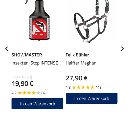
SHOWMASTER
Felix Bühler
SHO
Insekten-Stop INTENSE
Halfter Meghan
Flie
Supe
27,90 €
3,9
(39,80 € / 1 l)
19,90 €
4.8
113
4.5
4.2
84
In den Warenkorb
In den Warenkorb