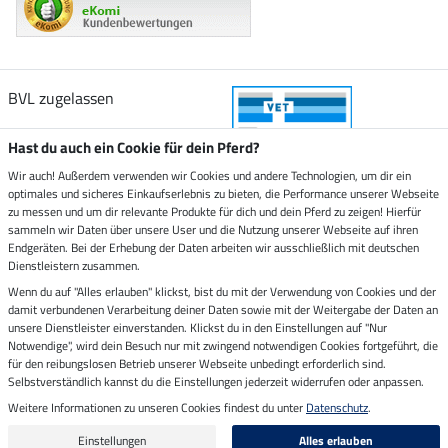
BVL zugelassen
Hast du auch ein Cookie für dein Pferd?
Wir auch! Außerdem verwenden wir Cookies und andere Technologien, um dir ein
optimales und sicheres Einkaufserlebnis zu bieten, die Performance unserer Webseite
Zustellung durch
zu messen und um dir relevante Produkte für dich und dein Pferd zu zeigen! Hierfür
sammeln wir Daten über unsere User und die Nutzung unserer Webseite auf ihren
Endgeräten. Bei der Erhebung der Daten arbeiten wir ausschließlich mit deutschen
Sicher bezahlen mit
Dienstleistern zusammen.
Wenn du auf "Alles erlauben" klickst, bist du mit der Verwendung von Cookies und der
damit verbundenen Verarbeitung deiner Daten sowie mit der Weitergabe der Daten an
Rechnung
Vorkasse
unsere Dienstleister einverstanden. Klickst du in den Einstellungen auf "Nur
Notwendige", wird dein Besuch nur mit zwingend notwendigen Cookies fortgeführt, die
für den reibungslosen Betrieb unserer Webseite unbedingt erforderlich sind.
Impressum
Selbstverständlich kannst du die Einstellungen jederzeit widerrufen oder anpassen.
Weitere Informationen zu unseren Cookies findest du unter
Datenschutz
.
Letzte Aktualisierung am 08.08.2026 um 14:33
Alle Preise in Euro inkl. MwSt. zzgl.
Versandkosten
Einstellungen
Alles erlauben