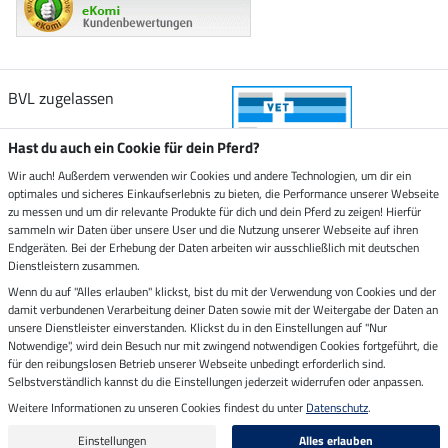
BVL zugelassen
Hast du auch ein Cookie für dein Pferd?
Wir auch! Außerdem verwenden wir Cookies und andere Technologien, um dir ein
optimales und sicheres Einkaufserlebnis zu bieten, die Performance unserer Webseite
Zustellung durch
zu messen und um dir relevante Produkte für dich und dein Pferd zu zeigen! Hierfür
sammeln wir Daten über unsere User und die Nutzung unserer Webseite auf ihren
Endgeräten. Bei der Erhebung der Daten arbeiten wir ausschließlich mit deutschen
Sicher bezahlen mit
Dienstleistern zusammen.
Wenn du auf "Alles erlauben" klickst, bist du mit der Verwendung von Cookies und der
damit verbundenen Verarbeitung deiner Daten sowie mit der Weitergabe der Daten an
Rechnung
Vorkasse
unsere Dienstleister einverstanden. Klickst du in den Einstellungen auf "Nur
Notwendige", wird dein Besuch nur mit zwingend notwendigen Cookies fortgeführt, die
für den reibungslosen Betrieb unserer Webseite unbedingt erforderlich sind.
Impressum
Selbstverständlich kannst du die Einstellungen jederzeit widerrufen oder anpassen.
Weitere Informationen zu unseren Cookies findest du unter
Datenschutz
.
Letzte Aktualisierung am 09.08.2026 um 07:13
Alle Preise in Euro inkl. MwSt. zzgl.
Versandkosten
Einstellungen
Alles erlauben