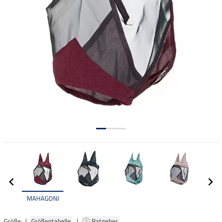
MAHAGONI
Größe: |
Größentabelle
|
Ratgeber