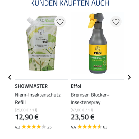
KUNDEN KAUFTEN AUCH
SHOWMASTER
Effol
SHO
ske
Niem-Insektenschutz
Bremsen Blocker+
Eczem
Refill
Insektenspray
(29,80 €
14,
(25,80 € / 1 l)
(47,00 € / 1 l)
12,90 €
23,50 €
4.7
4.2
25
4.4
63