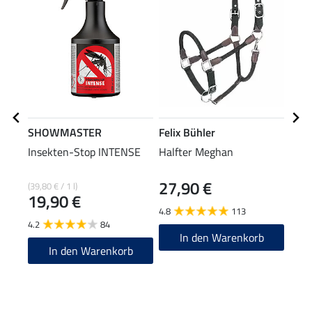
SHOWMASTER
Felix Bühler
SHO
Insekten-Stop INTENSE
Halfter Meghan
Flie
Supe
27,90 €
3,9
(39,80 € / 1 l)
19,90 €
4.8
113
4.5
4.2
84
In den Warenkorb
In den Warenkorb