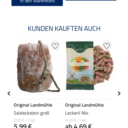
In den Warenkorb
KUNDEN KAUFTEN AUCH
e
Original Landmühle
Original Landmühle
Origi
frei
Salzleckstein groß
Leckerli Mix
Alpen
Pferd
(3,00 € / 1 kg)
(4,69 € / 1 kg)
5,99 €
ab 4,69 €
(4,69 € 