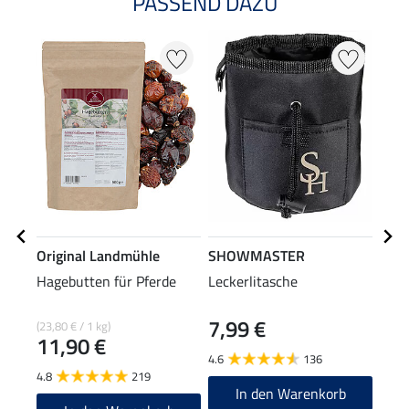
PASSEND DAZU
Original Landmühle
SHOWMASTER
Orig
Hagebutten für Pferde
Leckerlitasche
Heub
7,99 €
(23,80 € / 1 kg)
(9,99 
11,90 €
9,9
4.6
136
4.8
219
4.1
In den Warenkorb