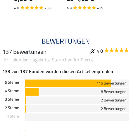
ab 
4.8
733
4.9
439
4.9
BEWERTUNGEN
137 Bewertungen
4.8
für Holunder-Hagebutte Sternchen für Pferde
133 von 137 Kunden würden diesen Artikel empfehlen
5 Sterne
115 Bewertungen
4 Sterne
18 Bewertungen
3 Sterne
2 Bewertungen
2 Sterne
2 Bewertungen
1 Stern