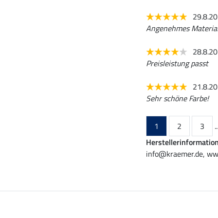
29.8.2
Angenehmes Material, 
28.8.2
Preisleistung passt
21.8.2
Sehr schöne Farbe!
1
2
3
..
Herstellerinformatio
info@kraemer.de, ww