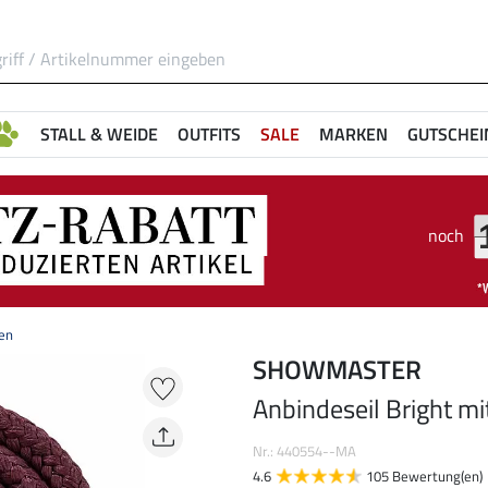
STALL & WEIDE
OUTFITS
SALE
MARKEN
GUTSCHEI
noch
ken
SHOWMASTER
Anbindeseil Bright m
Nr.: 440554--MA
4.6
105 Bewertung(en)