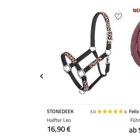
NE
STONEDEEK
Felix
4.8
5
5.0
6
Cotton
Halfter Leo
Führ
16,90 €
ab 