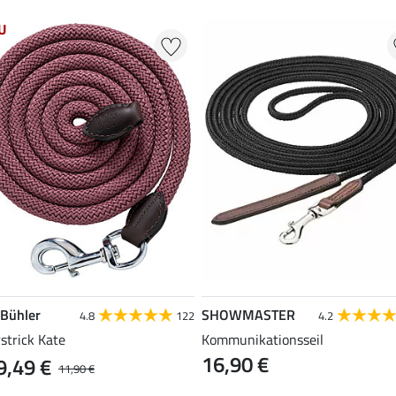
U
 Bühler
SHOWMASTER
4.8
122
4.2
strick Kate
Kommunikationsseil
16,90 €
9,49 €
11,90 €