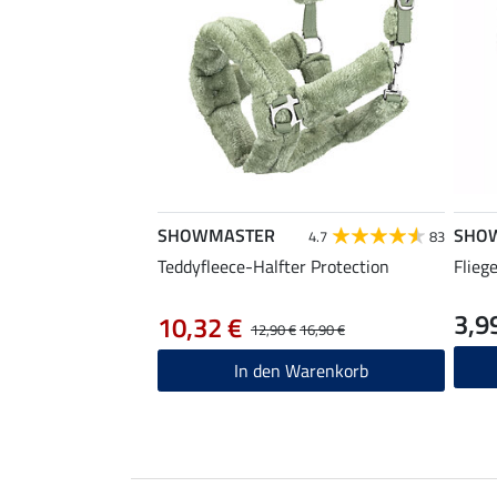
SHOWMASTER
SHO
4.7
83
Teddyfleece-Halfter Protection
Flieg
3,9
10,32 €
12,90 €
16,90 €
In den Warenkorb