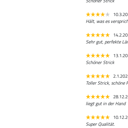
Schöner Strick
10.3.2
Hält, was es versprich
14.2.2
Sehr gut, perfekte Lä
13.1.2
Schöner Strick
2.1.20
Toller Strick, schöne 
28.12.
liegt gut in der Hand
10.12.
Super Qualität.