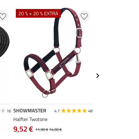
20 % + 20 % EXTRA
SHOWMASTER
SHOWMASTER
16
4.7
48
4
Halfter Twotone
Weidehalfter Safety
3,99 €
9,52 €
11,90 €
14,90 €