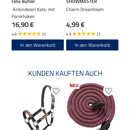
Felix Bühler
SHOWMASTER
SHO
Anbindeseil Kate, mit
Charm Dreamteam
Führ
Panikhaken
16,90 €
4,99 €
19
4.8
32
4.9
23
4.8
In den Warenkorb
In den Warenkorb
KUNDEN KAUFTEN AUCH
NEU
20 %