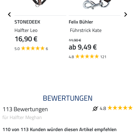
STONEDEEK
Felix Bühler
SHO
Halfter Leo
Führstrick Kate
Halft
16,90 €
e
11,90 €
11,90 
ab 9,49 €
9,5
5.0
6
4.8
121
4.7
BEWERTUNGEN
113 Bewertungen
4.8
für Halfter Meghan
110 von 113 Kunden würden diesen Artikel empfehlen