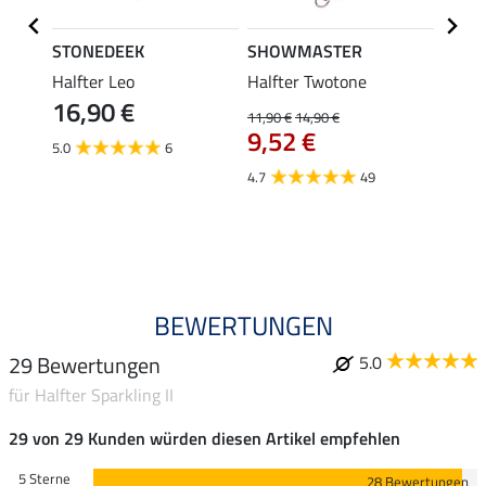
STONEDEEK
SHOWMASTER
Felix
z-
Halfter Leo
Halfter Twotone
Führs
16,90 €
rter
11,90 €
14,90 €
11,90 
In-One
9,52 €
ab 
5.0
6
4.7
49
4.8
BEWERTUNGEN
29 Bewertungen
5.0
für Halfter Sparkling II
29 von 29 Kunden würden diesen Artikel empfehlen
5 Sterne
28 Bewertungen