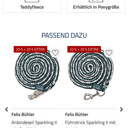
Teddyfleece
Erhältlich in Ponygröße
PASSEND DAZU
20 % + 20 % EXTRA
22 % + 20 % EXTRA
20
Felix Bühler
Felix Bühler
Feli
Anbindeseil Sparkling II
Führstrick Sparkling II mit
Flee