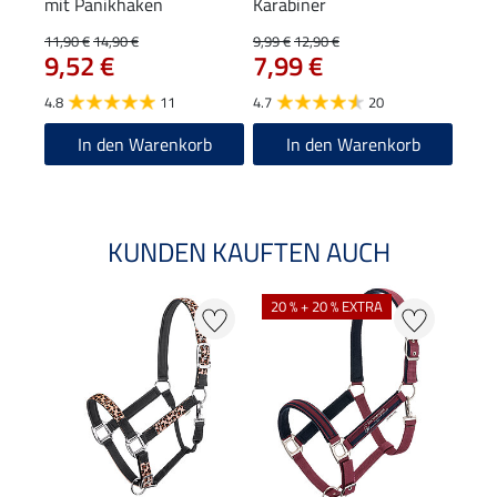
mit Panikhaken
Karabiner
II
11,90 €
14,90 €
9,99 €
12,90 €
19,90
9,52 €
7,99 €
15
4.8
11
4.7
20
4.8
In den Warenkorb
In den Warenkorb
KUNDEN KAUFTEN AUCH
NE
20 % + 20 % EXTRA