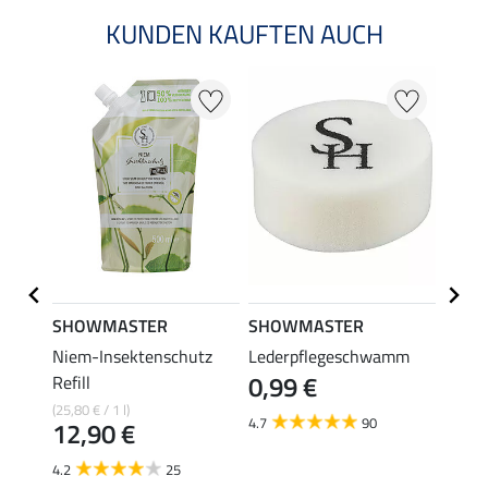
KUNDEN KAUFTEN AUCH
SHOWMASTER
SHOWMASTER
Effol
Niem-Insektenschutz
Lederpflegeschwamm
Brems
0,99 €
Refill
Insek
(25,80 € / 1 l)
(47,00 €
4.7
90
12,90 €
23,
4.2
25
4.4