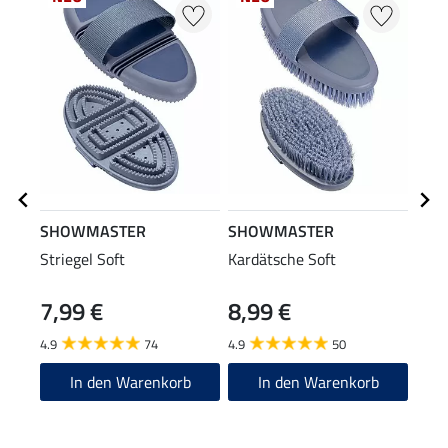
SHOWMASTER
SHOWMASTER
SHO
Striegel Soft
Kardätsche Soft
Schm
7,99 €
8,99 €
12
4.9
74
4.9
50
4.4
In den Warenkorb
In den Warenkorb