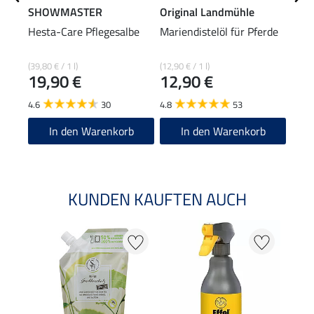
SHOWMASTER
Original Landmühle
SHO
Hesta-Care Pflegesalbe
Mariendistelöl für Pferde
Mähn
Ton
(39,80 € / 1 l)
(12,90 € / 1 l)
(35,80
19,90 €
12,90 €
17
4.6
30
4.8
53
4.7
In den Warenkorb
In den Warenkorb
KUNDEN KAUFTEN AUCH