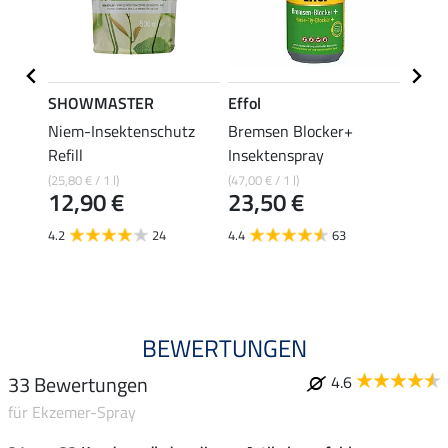
SHOWMASTER
Effol
SHO
x -
Niem-Insektenschutz
Bremsen Blocker+
Lede
0,9
Refill
Insektenspray
(25,80 € / 1 l)
(47,00 € / 1 l)
4.7
12,90 €
23,50 €
4.2
24
4.4
63
BEWERTUNGEN
33 Bewertungen
4.6
für Ekzemer-Spray