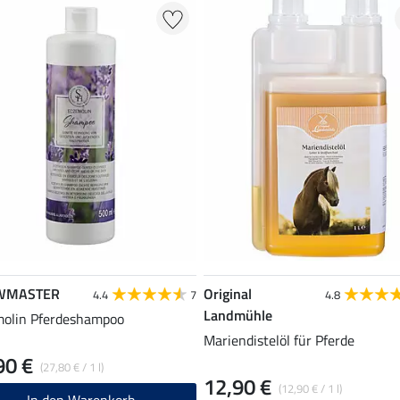
WMASTER
Original
4.4
7
4.8
Landmühle
olin Pferdeshampoo
Mariendistelöl für Pferde
90 €
(27,80 € / 1 l)
12,90 €
(12,90 € / 1 l)