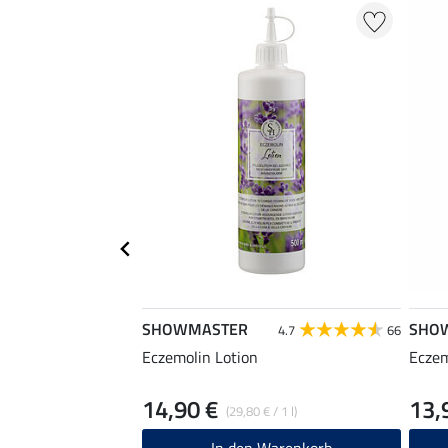
SHOWMASTER
SHO
4.7
66
Eczemolin Lotion
Eczem
14,90 €
13,
(29,80 € / 1 l)