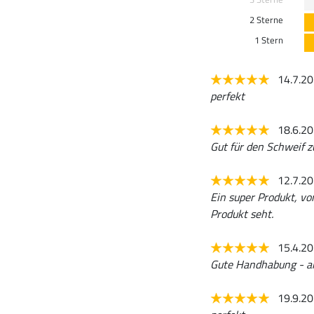
2 Sterne
1 Stern
14.7.2
perfekt
18.6.2
Gut für den Schweif z
12.7.2
Ein super Produkt, v
Produkt seht.
15.4.2
Gute Handhabung - a
19.9.2