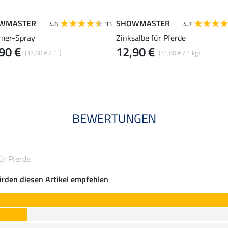
WMASTER
SHOWMASTER
4.6
33
4.7
mer-Spray
Zinksalbe für Pferde
90 €
12,90 €
(37,80 € / 1 l)
(51,60 € / 1 kg)
BEWERTUNGEN
ür Pferde
rden diesen Artikel empfehlen