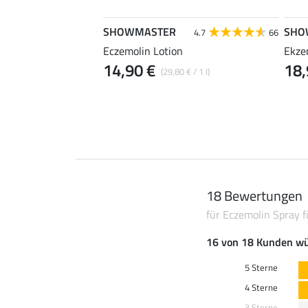
SHOWMASTER
SHO
4.6
136
4.7
66
stücher
Eczemolin Lotion
Ekze
14,90 €
18,
(29,80 € / 1 l)
18 Bewertungen
für Eczemolin Spray f
16 von 18 Kunden wü
5 Sterne
4 Sterne
3 Sterne