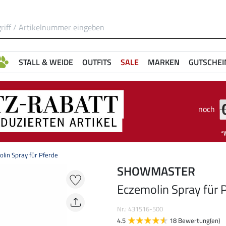
STALL & WEIDE
OUTFITS
SALE
MARKEN
GUTSCHEI
noch
lin Spray für Pferde
SHOWMASTER
Eczemolin Spray für 
Nr.: 431516-500
4.5
18 Bewertung(en)