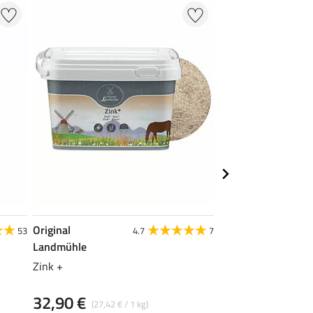
Original
SHOWMASTER
53
4.7
7
Landmühle
Waschhandschuh
Zink +
8,99 €
32,90 €
(27,42 € / 1 kg)