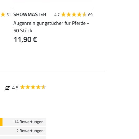
SHOWMASTER
ZEDAN
51
4.7
69
4
Augenreinigungstücher für Pferde -
Ekzemer Öl-Komplex 
ab 12,95 €
50 Stück
(129,
11,90 €
4.5
14 Bewertungen
2 Bewertungen