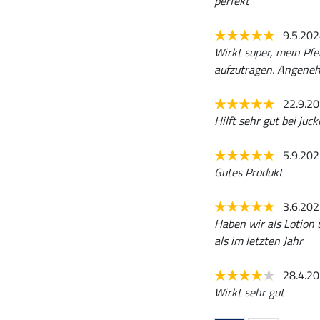
perfekt
9.5.20
Wirkt super, mein Pfe
aufzutragen. Angene
22.9.2
Hilft sehr gut bei juck
5.9.20
Gutes Produkt
3.6.20
Haben wir als Lotion 
als im letzten Jahr
28.4.2
Wirkt sehr gut