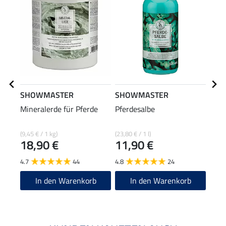
SHOWMASTER
SHOWMASTER
SHO
Mineralerde für Pferde
Pferdesalbe
Kühl
(9,45 € / 1 kg)
(23,80 € / 1 l)
(23,80
18,90 €
11,90 €
11
4.7
44
4.8
24
4.6
In den Warenkorb
In den Warenkorb