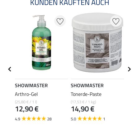
KUNDEN KAUFTEN AUCH
SHOWMASTER
SHOWMASTER
SHO
Arthro-Gel
Tonerde-Paste
Miner
(25,80 € / 1 l)
(17,53 € / 1 kg)
(9,45 € 
12,90 €
14,90 €
18,
4.9
28
5.0
1
4.7