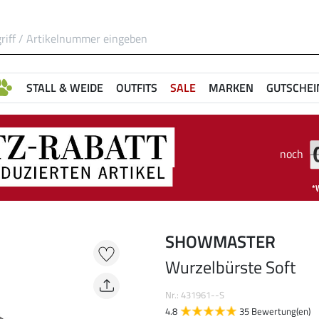
STALL & WEIDE
OUTFITS
SALE
MARKEN
GUTSCHEI
noch
SHOWMASTER
Wurzelbürste Soft
Nr.: 431961--S
4.8
35 Bewertung(en)