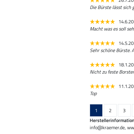
Die Bürste lässt sich 
14.6.2
Macht was es soll sehr
14.5.2
Sehr schöne Bürste. 
18.1.2
Nicht zu feste Borste
11.1.2
Top
1
2
3
Herstellerinformatio
info@kraemer.de, ww