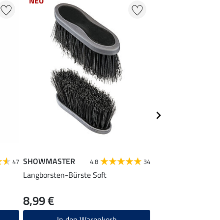
NEU
NEU
SHOWMASTER
SHOWMASTER
47
4.8
34
Langborsten-Bürste Soft
Hufbürste Soft
8,99 €
3,99 €
In den Warenkorb
In den W