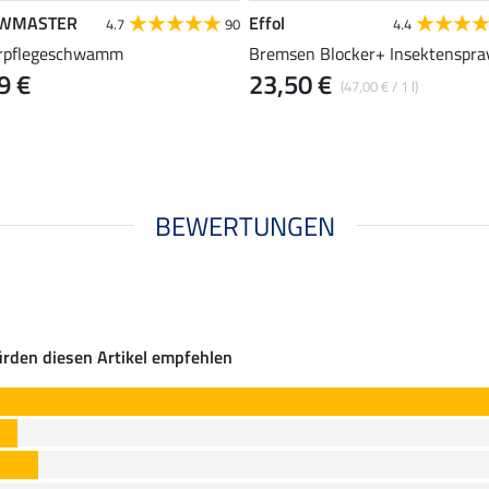
WMASTER
Effol
4.7
90
4.4
rpflegeschwamm
Bremsen Blocker+ Insektenspra
9 €
23,50 €
(47,00 € / 1 l)
BEWERTUNGEN
rden diesen Artikel empfehlen