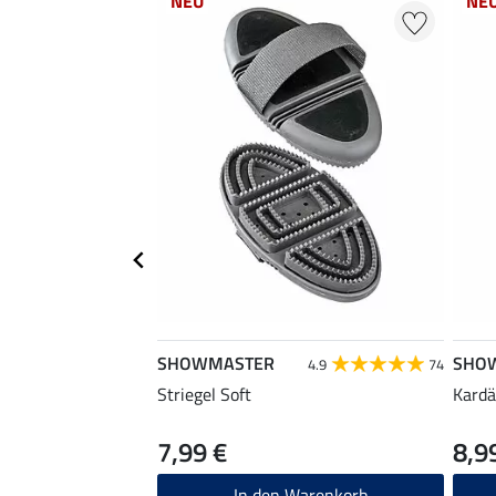
NEU
NE
SHOWMASTER
SHO
4.9
74
Striegel Soft
Kardä
7,99 €
8,9
In den Warenkorb