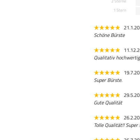
2 Sterne
1 Stern
21.1.2
Schöne Bürste
11.12.
Qualitativ hochwertig,
19.7.2
Super Bürste.
29.5.2
Gute Qualität
26.2.2
Tolle Qualität!! Super
26.7.2