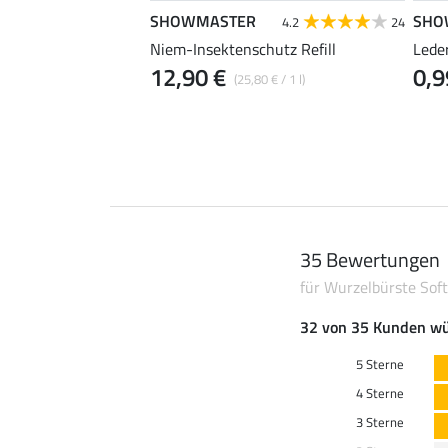
SHOWMASTER
SHO
5.0
2
4.2
24
Mähnengummis
Niem-Insektenschutz Refill
Lede
12,90 €
0,9
(25,80 € / 1 l)
2,49 €
35 Bewertungen
für Wurzelbürste Soft
32 von 35 Kunden wü
5 Sterne
4 Sterne
3 Sterne