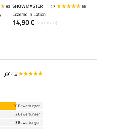
SHOWMASTER
SHOWMASTER
63
4.7
66
4.7
y
Eczemolin Lotion
Huföl mit Pinsel
14,90 €
12,90 €
(29,80 € / 1 l)
(25,80 € / 1
4.8
30 Bewertungen
2 Bewertungen
3 Bewertungen