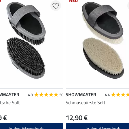
U
NEU
WMASTER
SHOWMASTER
4.9
50
4.4
tsche Soft
Schmusebürste Soft
9 €
12,90 €
In den Warenkorb
In den Warenkorb