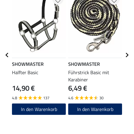
SHOWMASTER
SHOWMASTER
SHO
Halfter Basic
Führstrick Basic mit
Anbi
Karabiner
Pani
14,90 €
6,49 €
7,4
4.8
137
4.6
30
4.8
In den Warenkorb
In den Warenkorb