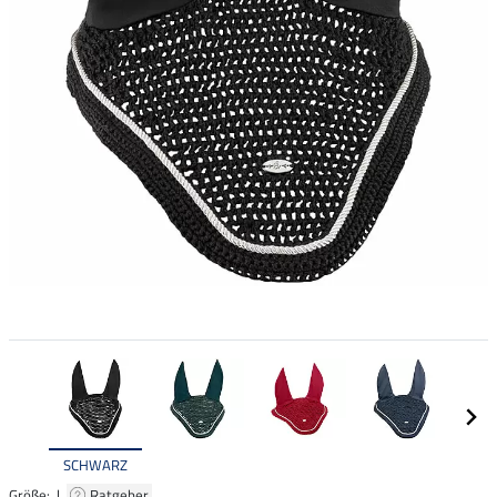
SCHWARZ
Größe: |
Ratgeber