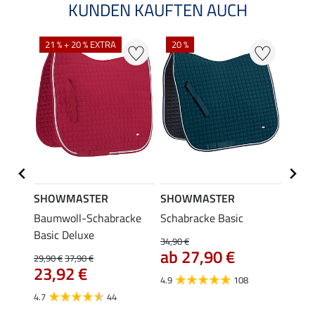
KUNDEN KAUFTEN AUCH
21 % + 20 % EXTRA
20 %
SHOWMASTER
SHOWMASTER
SHO
e
Baumwoll-Schabracke
Schabracke Basic
Führs
Basic Deluxe
Karab
34,90 €
6,4
ab 27,90 €
29,90 €
37,90 €
23,92 €
4.6
4.9
108
4.7
44