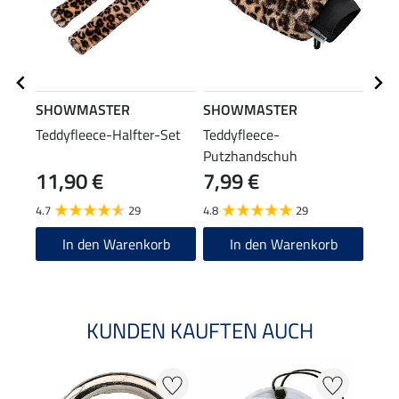
SHOWMASTER
SHOWMASTER
SHO
Teddyfleece-Halfter-Set
Teddyfleece-
Tedd
Putzhandschuh
Stei
11,90 €
7,99 €
6,9
4.7
29
4.8
29
5.0
In den Warenkorb
In den Warenkorb
KUNDEN KAUFTEN AUCH