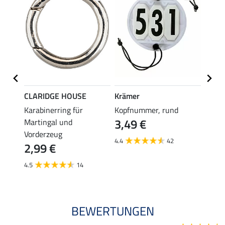
CLARIDGE HOUSE
Krämer
SHO
it
Karabinerring für
Kopfnummer, rund
Zügel
3,49 €
3,4
Martingal und
Vorderzeug
4.4
42
4.7
2,99 €
4.5
14
BEWERTUNGEN