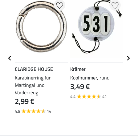
CLARIDGE HOUSE
Krämer
Kräm
Karabinerring für
Kopfnummer, rund
Zügel
3,49 €
2,4
Martingal und
Vorderzeug
4.4
42
4.6
2,99 €
4.5
14