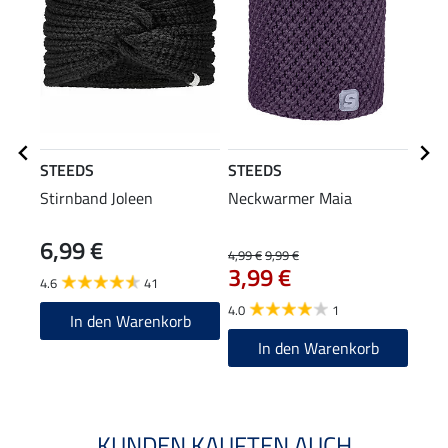
STEEDS
STEEDS
STE
Stirnband Joleen
Neckwarmer Maia
Mütz
6,99 €
4,99 €
9,99 €
4,99 
3,99 €
3,9
4.6
41
4.0
1
5.0
In den Warenkorb
In den Warenkorb
KUNDEN KAUFTEN AUCH