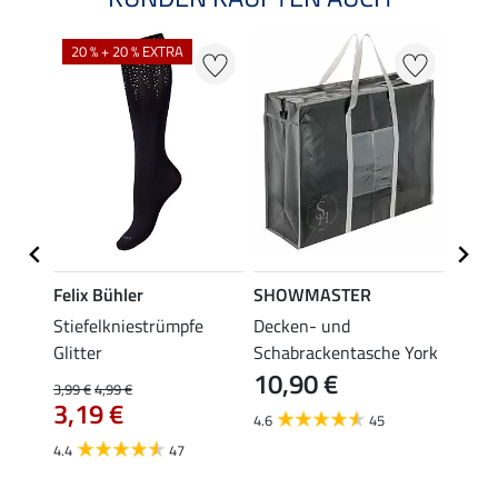
20 % + 20 % EXTRA
Felix Bühler
SHOWMASTER
KNIG
lstuch
Stiefelkniestrümpfe
Decken- und
Helmb
3,9
Glitter
Schabrackentasche York
10,90 €
3,99 €
4,99 €
4.8
3,19 €
4.6
45
4.4
47