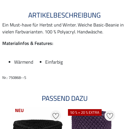
ARTIKELBESCHREIBUNG
Ein Must-have für Herbst und Winter. Weiche Basic-Beanie in
vielen Farbvarianten. 100 % Polyacryl. Handwäsche.
Materialinfos & Features:
Wärmend
Einfarbig
Nr.: 750868--S
PASSEND DAZU
NEU
50 % + 20 % EXTRA
50