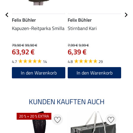
Felix Bühler
Felix Bühler
Feli
Kapuzen-Reitparka Smilla
Stirnband Kari
XXL-
79,90 €
99,90 €
7,99 €
9,99 €
15,90
63,92 €
6,39 €
12
4.7
14
4.8
29
4.0
In den Warenkorb
In den Warenkorb
KUNDEN KAUFTEN AUCH
20 % + 20 % EXTRA
20 %