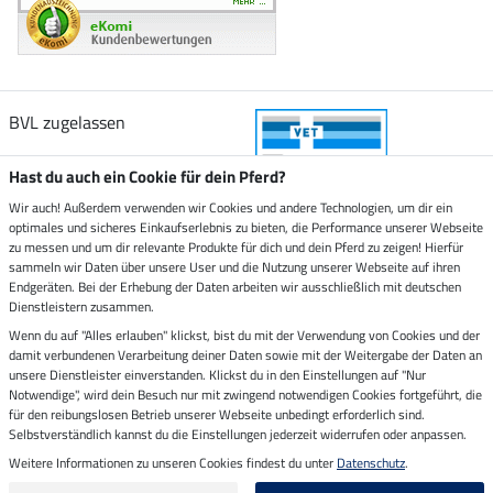
BVL zugelassen
Hast du auch ein Cookie für dein Pferd?
Wir auch! Außerdem verwenden wir Cookies und andere Technologien, um dir ein
optimales und sicheres Einkaufserlebnis zu bieten, die Performance unserer Webseite
Zustellung durch
zu messen und um dir relevante Produkte für dich und dein Pferd zu zeigen! Hierfür
sammeln wir Daten über unsere User und die Nutzung unserer Webseite auf ihren
Endgeräten. Bei der Erhebung der Daten arbeiten wir ausschließlich mit deutschen
Sicher bezahlen mit
Dienstleistern zusammen.
Wenn du auf "Alles erlauben" klickst, bist du mit der Verwendung von Cookies und der
damit verbundenen Verarbeitung deiner Daten sowie mit der Weitergabe der Daten an
Rechnung
Vorkasse
unsere Dienstleister einverstanden. Klickst du in den Einstellungen auf "Nur
Notwendige", wird dein Besuch nur mit zwingend notwendigen Cookies fortgeführt, die
für den reibungslosen Betrieb unserer Webseite unbedingt erforderlich sind.
Impressum
Selbstverständlich kannst du die Einstellungen jederzeit widerrufen oder anpassen.
Weitere Informationen zu unseren Cookies findest du unter
Datenschutz
.
Letzte Aktualisierung am 05.08.2026 um 15:35