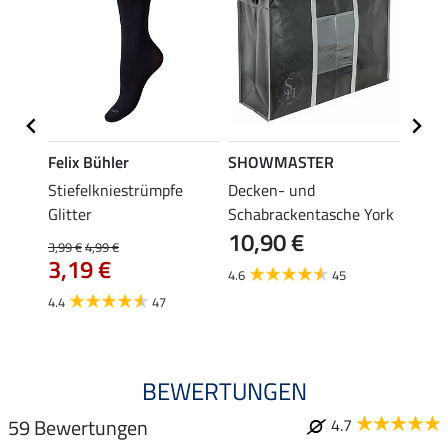
Felix Bühler
SHOWMASTER
Felix
tial
Stiefelkniestrümpfe
Decken- und
Stief
Glitter
Schabrackentasche York
3,99 €
10,90 €
3,1
3,99 €
4,99 €
3,19 €
4.6
45
4.4
4.4
47
BEWERTUNGEN
59 Bewertungen
4.7