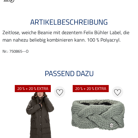
ARTIKELBESCHREIBUNG
Zeitlose, weiche Beanie mit dezentem Felix Bühler Label, die
man nahezu beliebig kombinieren kann. 100 % Polyacryl.
Nr.: 750865--O
PASSEND DAZU
20 % + 20 % EXTRA
20 % + 20 % EXTRA
20