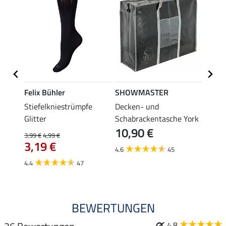
Felix Bühler
SHOWMASTER
Felix
Stiefelkniestrümpfe
Decken- und
Stief
Glitter
Schabrackentasche York
3,99 €
10,90 €
3,1
3,99 €
4,99 €
3,19 €
4.6
45
4.4
4.4
47
BEWERTUNGEN
4.8