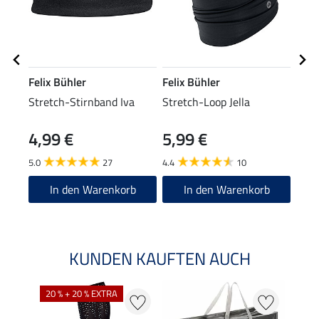
Felix Bühler
Felix Bühler
Feli
Stretch-Stirnband Iva
Stretch-Loop Jella
Stre
4,99 €
5,99 €
7,9
5.0
27
4.4
10
4.5
In den Warenkorb
In den Warenkorb
KUNDEN KAUFTEN AUCH
20 % + 20 % EXTRA
20 %