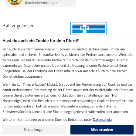
BVL zugelassen
Hast du auch ein Cookie für dein Pferd?
Wir auch! Außerdem verwenden wir Cookies und andere Technologien, um dir ein
optimales und sicheres Einkaufserlebnis zu bieten, die Performance unserer Webseite
Zustellung durch
zu messen und um dir relevante Produkte für dich und dein Pferd zu zeigen! Hierfür
sammeln wir Daten über unsere User und die Nutzung unserer Webseite auf ihren
Endgeräten. Bei der Erhebung der Daten arbeiten wir ausschließlich mit deutschen
Sicher bezahlen mit
Dienstleistern zusammen.
Wenn du auf "Alles erlauben" klickst, bist du mit der Verwendung von Cookies und der
damit verbundenen Verarbeitung deiner Daten sowie mit der Weitergabe der Daten an
Rechnung
Vorkasse
unsere Dienstleister einverstanden. Klickst du in den Einstellungen auf "Nur
Notwendige", wird dein Besuch nur mit zwingend notwendigen Cookies fortgeführt, die
für den reibungslosen Betrieb unserer Webseite unbedingt erforderlich sind.
Impressum
Selbstverständlich kannst du die Einstellungen jederzeit widerrufen oder anpassen.
Weitere Informationen zu unseren Cookies findest du unter
Datenschutz
.
Letzte Aktualisierung am 07.08.2026 um 03:03
Alle Preise in Euro inkl. MwSt. zzgl.
Versandkosten
Einstellungen
Alles erlauben