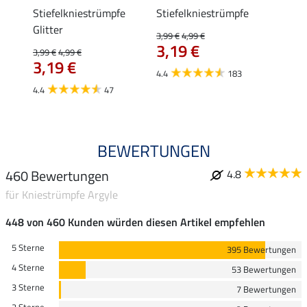
Stiefelkniestrümpfe
Stiefelkniestrümpfe
Knies
Glitter
3,99 €
4,99 €
4,99 €
3,19 €
ab 
3,99 €
4,99 €
3,19 €
4.4
183
4.5
4.4
47
BEWERTUNGEN
460 Bewertungen
4.8
für Kniestrümpfe Argyle
448 von 460 Kunden würden diesen Artikel empfehlen
5 Sterne
395 Bewertungen
4 Sterne
53 Bewertungen
3 Sterne
7 Bewertungen
2 Sterne