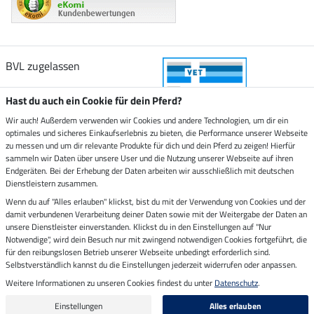
BVL zugelassen
Hast du auch ein Cookie für dein Pferd?
Wir auch! Außerdem verwenden wir Cookies und andere Technologien, um dir ein
optimales und sicheres Einkaufserlebnis zu bieten, die Performance unserer Webseite
Zustellung durch
zu messen und um dir relevante Produkte für dich und dein Pferd zu zeigen! Hierfür
sammeln wir Daten über unsere User und die Nutzung unserer Webseite auf ihren
Endgeräten. Bei der Erhebung der Daten arbeiten wir ausschließlich mit deutschen
Sicher bezahlen mit
Dienstleistern zusammen.
Wenn du auf "Alles erlauben" klickst, bist du mit der Verwendung von Cookies und der
damit verbundenen Verarbeitung deiner Daten sowie mit der Weitergabe der Daten an
Rechnung
Vorkasse
unsere Dienstleister einverstanden. Klickst du in den Einstellungen auf "Nur
Notwendige", wird dein Besuch nur mit zwingend notwendigen Cookies fortgeführt, die
für den reibungslosen Betrieb unserer Webseite unbedingt erforderlich sind.
Impressum
Selbstverständlich kannst du die Einstellungen jederzeit widerrufen oder anpassen.
Weitere Informationen zu unseren Cookies findest du unter
Datenschutz
.
Letzte Aktualisierung am 07.08.2026 um 14:39
Alle Preise in Euro inkl. MwSt. zzgl.
Versandkosten
Einstellungen
Alles erlauben