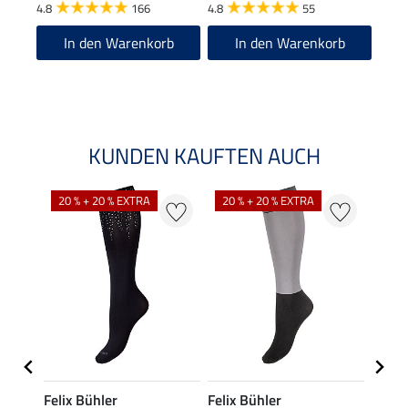
4.8
166
4.8
55
4.8
In den Warenkorb
In den Warenkorb
KUNDEN KAUFTEN AUCH
NE
20 % + 20 % EXTRA
20 % + 20 % EXTRA
Felix Bühler
Felix Bühler
STEE