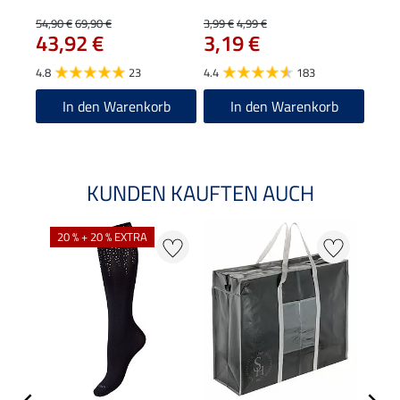
89
54,90 €
69,90 €
3,99 €
4,99 €
43,92 €
3,19 €
4.7
4.8
23
4.4
183
In den Warenkorb
In den Warenkorb
KUNDEN KAUFTEN AUCH
20 % + 20 % EXTRA