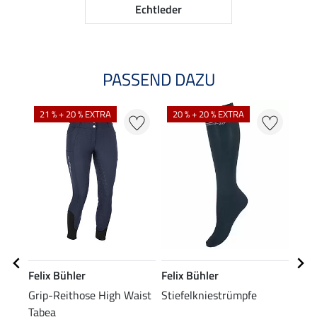
Echtleder
PASSEND DAZU
21 % + 20 % EXTRA
20 % + 20 % EXTRA
Felix Bühler
Felix Bühler
Feli
Grip-Reithose High Waist
Stiefelkniestrümpfe
Grip
Tabea
Jess