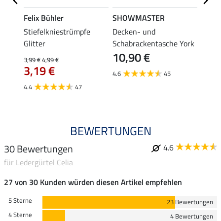
Felix Bühler
SHOWMASTER
KNIG
tial
Stiefelkniestrümpfe
Decken- und
Helmb
3,9
Glitter
Schabrackentasche York
10,90 €
3,99 €
4,99 €
4.8
3,19 €
4.6
45
4.4
47
BEWERTUNGEN
30 Bewertungen
4.6
für Ledergürtel Celia
27 von 30 Kunden würden diesen Artikel empfehlen
5 Sterne
23 Bewertungen
4 Sterne
4 Bewertungen