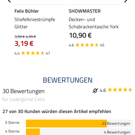
Felix Bühler
SHOWMASTER
Felix
Stiefelkniestrümpfe
Decken- und
Stief
Glitter
Schabrackentasche York
3,99 €
10,90 €
3,1
3,99 €
4,99 €
3,19 €
4.6
45
4.4
4.4
47
BEWERTUNGEN
30 Bewertungen
4.6
für Ledergürtel Celia
27 von 30 Kunden würden diesen Artikel empfehlen
5 Sterne
23 Bewertungen
4 Sterne
4 Bewertungen