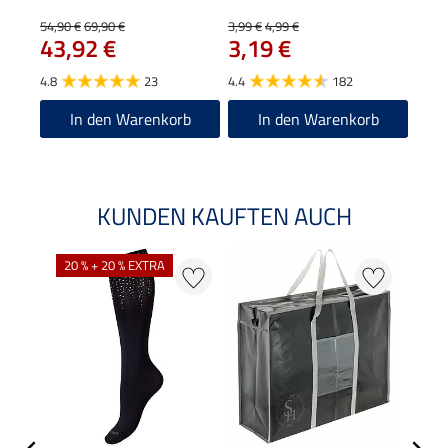
22
54,90 €
69,90 €
3,99 €
4,99 €
43,92 €
3,19 €
4.9
4.8
23
4.4
182
In den Warenkorb
In den Warenkorb
KUNDEN KAUFTEN AUCH
20 % + 20 % EXTRA
20 %