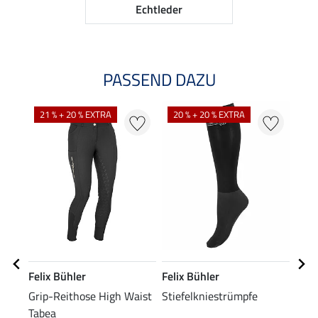
Echtleder
PASSEND DAZU
NE
21 % + 20 % EXTRA
20 % + 20 % EXTRA
Felix Bühler
Felix Bühler
Feli
Grip-Reithose High Waist
Stiefelkniestrümpfe
Perf
Tabea
Lang