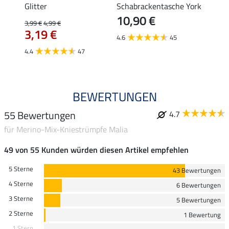
3,9
Glitter
Schabrackentasche York
10,90 €
3,99 €
4,99 €
4.8
3,19 €
4.6
45
4.4
47
BEWERTUNGEN
55 Bewertungen
4.7
für Merino-Mix-Kniestrümpfe Malia
49 von 55 Kunden würden diesen Artikel empfehlen
5 Sterne
43 Bewertungen
4 Sterne
6 Bewertungen
3 Sterne
5 Bewertungen
2 Sterne
1 Bewertung
1 Stern