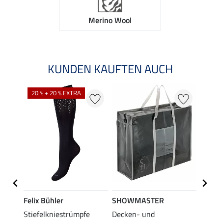
Merino Wool
KUNDEN KAUFTEN AUCH
20 % + 20 % EXTRA
Felix Bühler
SHOWMASTER
KNIG
Stiefelkniestrümpfe
Decken- und
Helmb