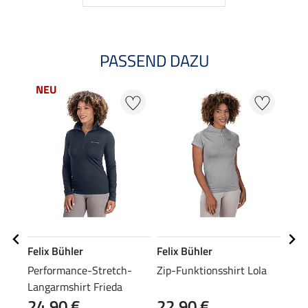
PASSEND DAZU
NEU
NE
Felix Bühler
Felix Bühler
Feli
Performance-Stretch-
Zip-Funktionsshirt Lola
Meri
Langarmshirt Frieda
Holl
24,90 €
22,90 €
7,9