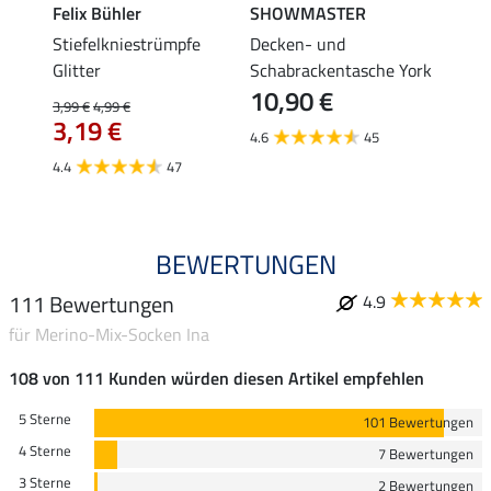
Felix Bühler
SHOWMASTER
KNIG
lstuch
Stiefelkniestrümpfe
Decken- und
Helmb
3,9
Glitter
Schabrackentasche York
10,90 €
3,99 €
4,99 €
4.8
3,19 €
4.6
45
4.4
47
BEWERTUNGEN
111 Bewertungen
4.9
für Merino-Mix-Socken Ina
108 von 111 Kunden würden diesen Artikel empfehlen
5 Sterne
101 Bewertungen
4 Sterne
7 Bewertungen
3 Sterne
2 Bewertungen