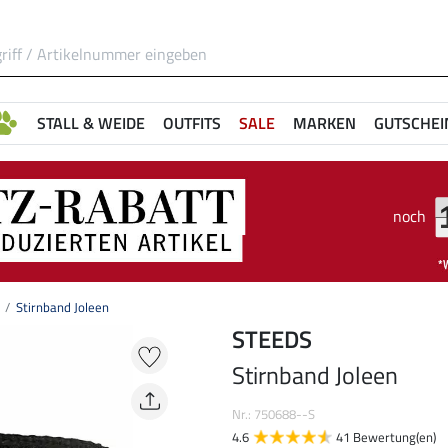
STALL & WEIDE
OUTFITS
SALE
MARKEN
GUTSCHEI
noch
Stirnband Joleen
STEEDS
Stirnband Joleen
Nr.: 750688--S
4.6
41 Bewertung(en)