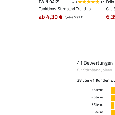
TWIN OAKS
Felix
4.8
9
4.8
17
 Jorun
Funktions-Stirnband Trentino
Cap 
ab 4,39 €
6,3
6,99 €
5,49 €
6,99 €
41 Bewertungen
für Stirnband Joleen
38 von 41 Kunden wü
5 Sterne
4 Sterne
3 Sterne
2 Sterne