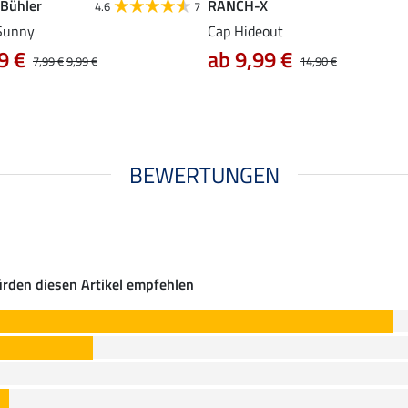
 Bühler
RANCH-X
4.6
7
Sunny
Cap Hideout
9 €
ab 9,99 €
7,99 €
9,99 €
14,90 €
BEWERTUNGEN
rden diesen Artikel empfehlen