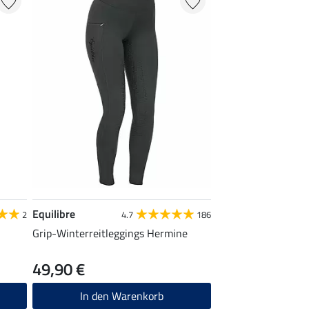
Equilibre
2
4.7
186
Grip-Winterreitleggings Hermine
49,90 €
In den Warenkorb