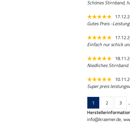
Schönes Stirnband, h
17.12.
Gutes Preis -Leistun
17.12.
Einfach nur schick u
18.11.
Niedliches Stirnband. 
10.11.
Super preis leistungsv
1
2
3
..
Herstellerinformatio
info@kraemer.de, ww