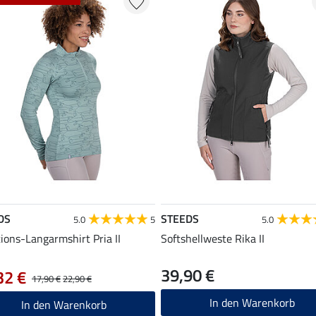
DS
STEEDS
5.0
5
5.0
ions-Langarmshirt Pria II
Softshellweste Rika II
39,90 €
32 €
17,90 €
22,90 €
In den Warenkorb
In den Warenkorb