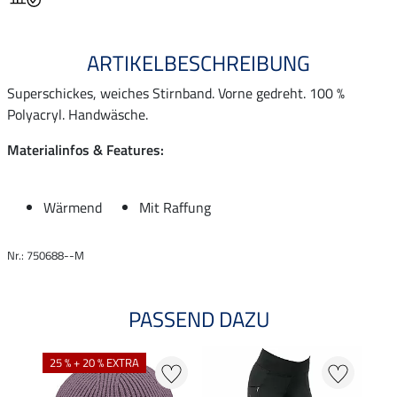
ARTIKELBESCHREIBUNG
Superschickes, weiches Stirnband. Vorne gedreht. 100 %
Polyacryl. Handwäsche.
Materialinfos & Features:
Wärmend
Mit Raffung
Nr.: 750688--M
PASSEND DAZU
25 % + 20 % EXTRA
22