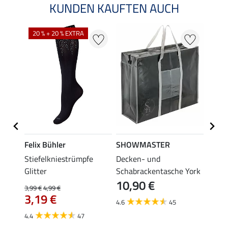
KUNDEN KAUFTEN AUCH
20 % + 20 % EXTRA
20 %
Felix Bühler
SHOWMASTER
Felix
Stiefelkniestrümpfe
Decken- und
Stief
Glitter
Schabrackentasche York
3,99 €
10,90 €
3,1
3,99 €
4,99 €
3,19 €
4.6
45
4.4
4.4
47