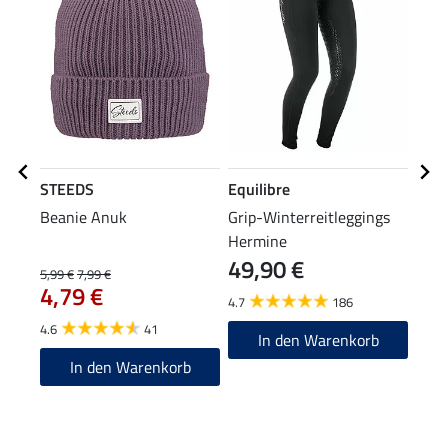
STEEDS
Equilibre
STE
Beanie Anuk
Grip-Winterreitleggings
Kapu
Hermine
Davo
49,90 €
5,99 €
7,99 €
69,90
4,79 €
55
4.7
186
4.6
41
4.7
In den Warenkorb
In den Warenkorb