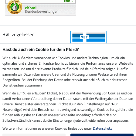
BVL zugelassen
Hast du auch ein Cookie für dein Pferd?
Wir auch! Außerdem verwenden wir Cookies und andere Technologien, um dir ein
optimales und sicheres Einkaufserlebnis zu bieten, die Performance unserer Webseite
Zustellung durch
zu messen und um dir relevante Produkte für dich und dein Pferd zu zeigen! Hierfür
sammeln wir Daten über unsere User und die Nutzung unserer Webseite auf ihren
Endgeräten. Bei der Erhebung der Daten arbeiten wir ausschließlich mit deutschen
Sicher bezahlen mit
Dienstleistern zusammen.
Wenn du auf "Alles erlauben" klickst, bist du mit der Verwendung von Cookies und der
damit verbundenen Verarbeitung deiner Daten sowie mit der Weitergabe der Daten an
Rechnung
Vorkasse
unsere Dienstleister einverstanden. Klickst du in den Einstellungen auf "Nur
Notwendige", wird dein Besuch nur mit zwingend notwendigen Cookies fortgeführt, die
für den reibungslosen Betrieb unserer Webseite unbedingt erforderlich sind.
Impressum
Selbstverständlich kannst du die Einstellungen jederzeit widerrufen oder anpassen.
Weitere Informationen zu unseren Cookies findest du unter
Datenschutz
.
Letzte Aktualisierung am 06.08.2026 um 14:39