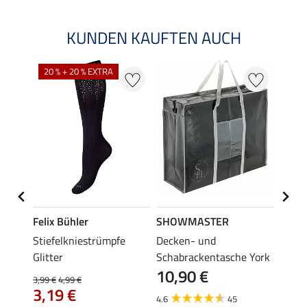
KUNDEN KAUFTEN AUCH
20 % + 20 % EXTRA
20 %
Felix Bühler
SHOWMASTER
Felix
tial
Stiefelkniestrümpfe
Decken- und
Stief
Glitter
Schabrackentasche York
3,99 €
10,90 €
3,1
3,99 €
4,99 €
3,19 €
4.6
45
4.4