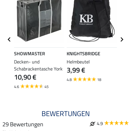
SHOWMASTER
KNIGHTSBRIDGE
Kräm
Decken- und
Helmbeutel
Trage
3,99 €
0,9
Schabrackentasche York
10,90 €
4.8
18
5.0
4.6
45
BEWERTUNGEN
29 Bewertungen
4.9