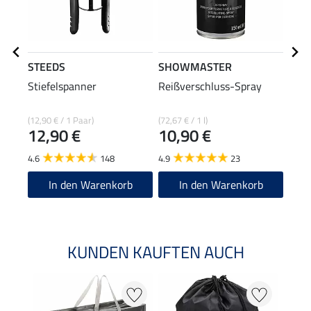
STEEDS
SHOWMASTER
Feli
Stiefelspanner
Reißverschluss-Spray
Som
Emo
19
(12,90 € / 1 Paar)
(72,67 € / 1 l)
12,90 €
10,90 €
4.3
4.6
148
4.9
23
In den Warenkorb
In den Warenkorb
KUNDEN KAUFTEN AUCH