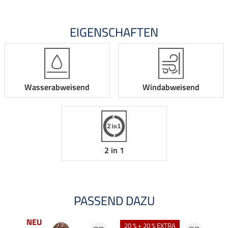
EIGENSCHAFTEN
Wasserabweisend
Windabweisend
2 in 1
PASSEND DAZU
NEU
20 % + 20 % EXTRA
20