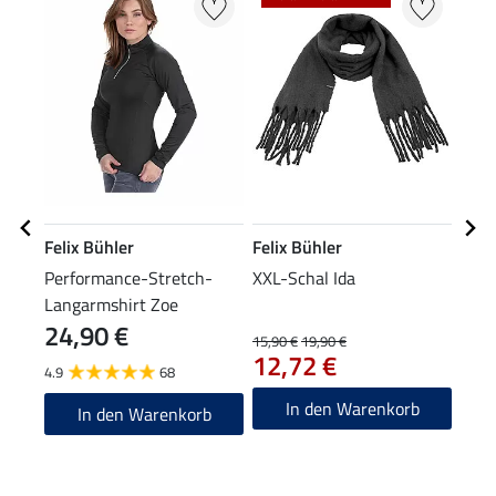
Felix Bühler
Felix Bühler
Feli
Performance-Stretch-
XXL-Schal Ida
Bean
Langarmshirt Zoe
24,90 €
15,90 €
19,90 €
7,99 
12,72 €
6,3
4.9
68
2.5
In den Warenkorb
In den Warenkorb