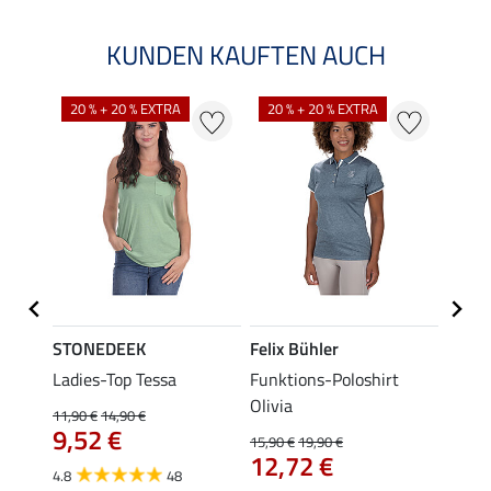
KUNDEN KAUFTEN AUCH
20 % + 20 % EXTRA
20 % + 20 % EXTRA
20 %
STONEDEEK
Felix Bühler
Felix
lia
Ladies-Top Tessa
Funktions-Poloshirt
Zip-F
Olivia
11,90 €
14,90 €
15,90 
9,52 €
12,
15,90 €
19,90 €
12,72 €
4.8
48
4.8