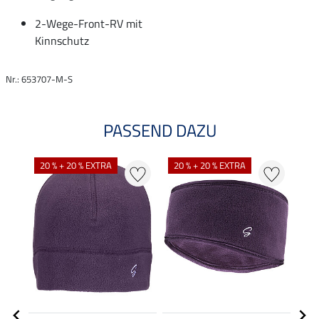
2-Wege-Front-RV mit
Kinnschutz
Nr.: 653707-M-S
PASSEND DAZU
NE
20 % + 20 % EXTRA
20 % + 20 % EXTRA