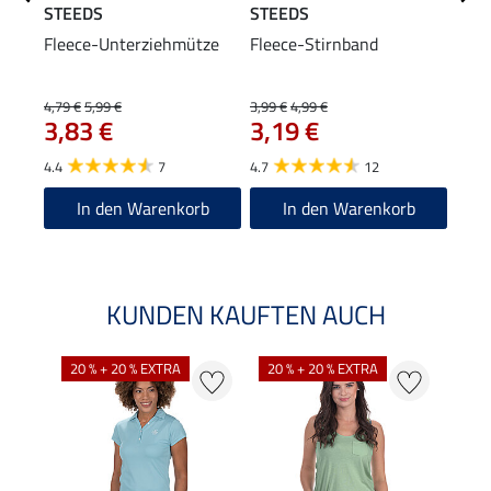
STEEDS
STEEDS
STE
Fleece-Unterziehmütze
Fleece-Stirnband
Perf
Lang
22
4,79 €
5,99 €
3,99 €
4,99 €
3,83 €
3,19 €
5.0
4.4
7
4.7
12
In den Warenkorb
In den Warenkorb
KUNDEN KAUFTEN AUCH
20 % + 20 % EXTRA
20 % + 20 % EXTRA
40 %