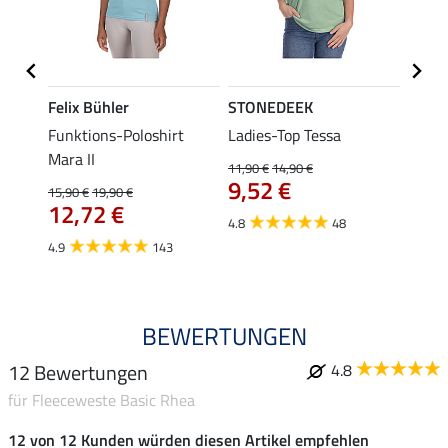
Felix Bühler
STONEDEEK
Felix
a
Funktions-Poloshirt
Ladies-Top Tessa
Funkt
Mara II
Jule
11,90 €
14,90 €
9,52 €
15,90 €
19,90 €
24,90 
12,72 €
ab 
4.8
48
4.9
143
4.6
BEWERTUNGEN
12 Bewertungen
4.8
für Fleeceweste Basic Rhea
12 von 12 Kunden würden diesen Artikel empfehlen