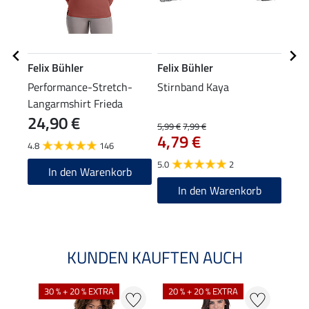
Felix Bühler
Felix Bühler
Feli
Performance-Stretch-
Stirnband Kaya
Bean
Langarmshirt Frieda
24,90 €
9,9
5,99 €
7,99 €
4,79 €
4.8
146
4.7
5.0
2
In den Warenkorb
In den Warenkorb
KUNDEN KAUFTEN AUCH
30 % + 20 % EXTRA
20 % + 20 % EXTRA
20 %