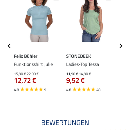
Felix Bühler
STONEDEEK
Felix
n-
Funktionsshirt Julie
Ladies-Top Tessa
Funkt
Olivia
15,90 €
22,90 €
11,90 €
14,90 €
12,72 €
9,52 €
15,90 
12,
4.8
9
4.8
48
4.9
BEWERTUNGEN