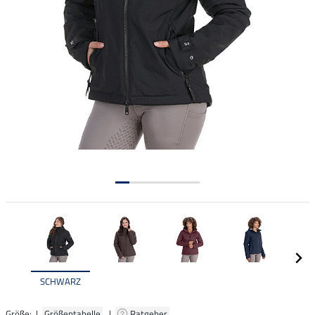
SCHWARZ
Größe: |
Größentabelle
|
Ratgeber