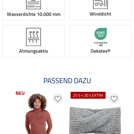
Winddicht
Wasserdichte 10.000 mm
Atmungsaktiv
Oekotex®
PASSEND DAZU
NEU
NE
25 % + 20 % EXTRA