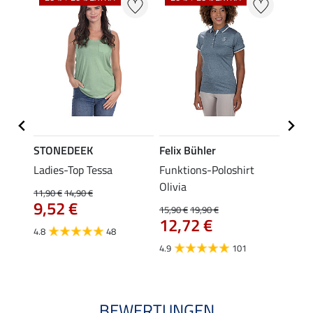
STONEDEEK
Felix Bühler
Felix
lia
Ladies-Top Tessa
Funktions-Poloshirt
Zip-F
Olivia
11,90 €
14,90 €
15,90 
9,52 €
12,
15,90 €
19,90 €
12,72 €
4.8
48
4.8
4.9
101
BEWERTUNGEN