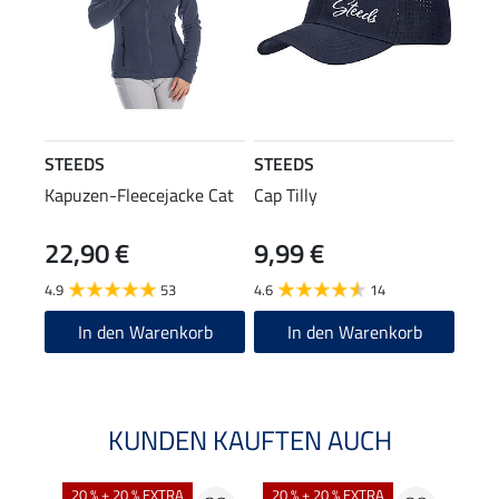
STEEDS
STEEDS
Kapuzen-Fleecejacke Cat
Cap Tilly
22,90 €
9,99 €
4.9
53
4.6
14
In den Warenkorb
In den Warenkorb
KUNDEN KAUFTEN AUCH
20 % + 20 % EXTRA
20 % + 20 % EXTRA
20 %