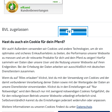
BVL zugelassen
Hast du auch ein Cookie für dein Pferd?
Wir auch! Außerdem verwenden wir Cookies und andere Technologien, um dir ein
optimales und sicheres Einkaufserlebnis zu bieten, die Performance unserer Webseite
Zustellung durch
zu messen und um dir relevante Produkte für dich und dein Pferd zu zeigen! Hierfür
sammeln wir Daten über unsere User und die Nutzung unserer Webseite auf ihren
Endgeräten. Bei der Erhebung der Daten arbeiten wir ausschließlich mit deutschen
Sicher bezahlen mit
Dienstleistern zusammen.
Wenn du auf "Alles erlauben" klickst, bist du mit der Verwendung von Cookies und der
damit verbundenen Verarbeitung deiner Daten sowie mit der Weitergabe der Daten an
Rechnung
Vorkasse
unsere Dienstleister einverstanden. Klickst du in den Einstellungen auf "Nur
Notwendige", wird dein Besuch nur mit zwingend notwendigen Cookies fortgeführt, die
Impressum
für den reibungslosen Betrieb unserer Webseite unbedingt erforderlich sind.
Selbstverständlich kannst du die Einstellungen jederzeit widerrufen oder anpassen.
Weitere Informationen zu unseren Cookies findest du unter
Datenschutz
.
Letzte Aktualisierung am 09.08.2026 um 07:13