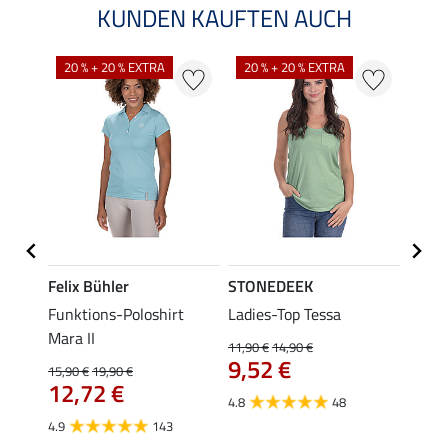
KUNDEN KAUFTEN AUCH
20 % + 20 % EXTRA
20 % + 20 % EXTRA
40 %
Felix Bühler
STONEDEEK
Felix
a
Funktions-Poloshirt
Ladies-Top Tessa
Funkt
Mara II
Jule
11,90 €
14,90 €
9,52 €
15,90 €
19,90 €
24,90 
12,72 €
ab 
4.8
48
4.9
143
4.6