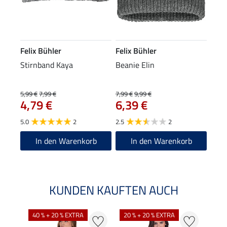
Felix Bühler
Felix Bühler
Stirnband Kaya
Beanie Elin
5,99 €
7,99 €
7,99 €
9,99 €
4,79 €
6,39 €
5.0
2
2.5
2
In den Warenkorb
In den Warenkorb
KUNDEN KAUFTEN AUCH
40 % + 20 % EXTRA
20 % + 20 % EXTRA
20 %