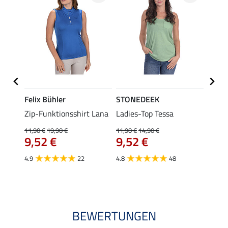
Felix Bühler
STONEDEEK
Felix
ub II
Zip-Funktionsshirt Lana
Ladies-Top Tessa
Zip-F
11,90 €
19,90 €
11,90 €
14,90 €
15,90 
9,52 €
9,52 €
12,
4.9
22
4.8
48
4.8
BEWERTUNGEN