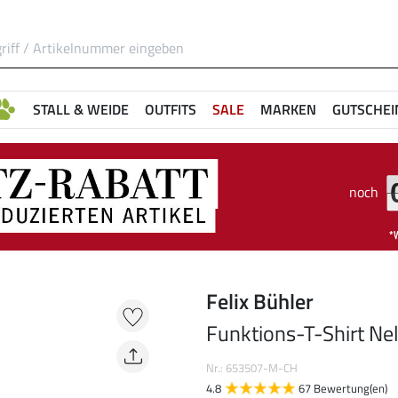
STALL & WEIDE
OUTFITS
SALE
MARKEN
GUTSCHEI
noch
Felix Bühler
Funktions-T-Shirt Ne
Nr.: 653507-M-CH
4.8
67 Bewertung(en)