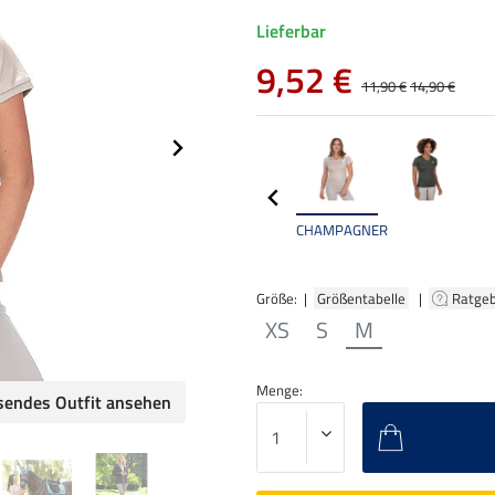
Lieferbar
9,52 €
11,90 €
14,90 €
CHAMPAGNER
Größe: |
Größentabelle
|
Ratge
XS
S
M
Menge:
sendes Outfit ansehen