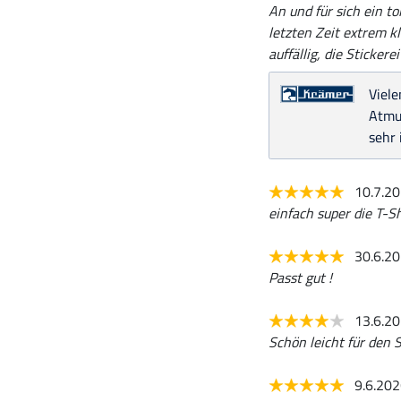
An und für sich ein to
letzten Zeit extrem kl
auffällig, die Sticker
Viele
Atmun
sehr 
10.7.2
einfach super die T-Sh
30.6.2
Passt gut !
13.6.2
Schön leicht für den
9.6.20