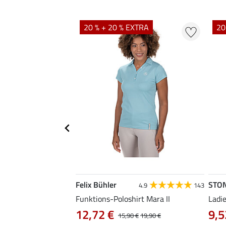
EXTRA
20 % + 20 % EXTRA
20
Felix Bühler
STO
4.3
3
4.9
143
ena
Funktions-Poloshirt Mara II
Ladi
12,72 €
9,5
0 €
39,90 €
15,90 €
19,90 €