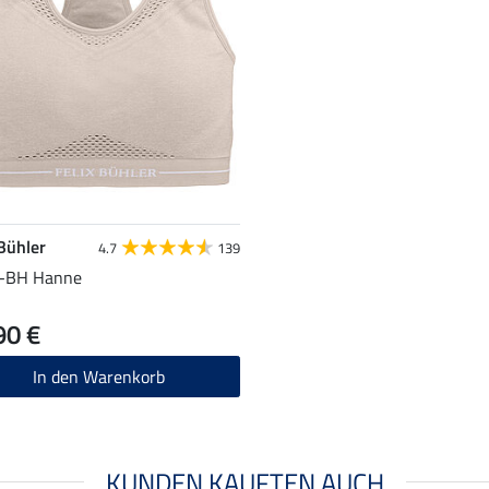
 Bühler
4.7
139
t-BH Hanne
90 €
In den Warenkorb
KUNDEN KAUFTEN AUCH