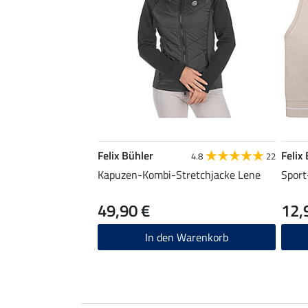
Felix Bühler
Felix
4.8
22
Kapuzen-Kombi-Stretchjacke Lene
Spor
49,90 €
12,
In den Warenkorb