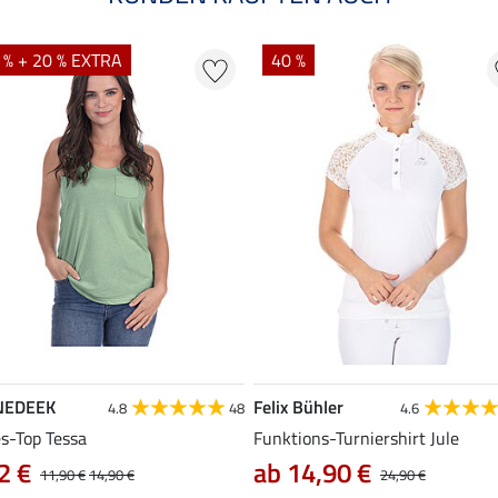
 % + 20 % EXTRA
40 %
NEDEEK
Felix Bühler
4.8
48
4.6
es-Top Tessa
Funktions-Turniershirt Jule
2 €
ab 14,90 €
11,90 €
14,90 €
24,90 €