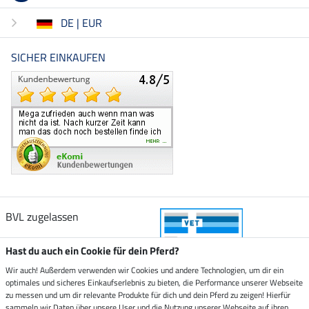
DE | EUR
SICHER EINKAUFEN
BVL zugelassen
Hast du auch ein Cookie für dein Pferd?
Wir auch! Außerdem verwenden wir Cookies und andere Technologien, um dir ein
optimales und sicheres Einkaufserlebnis zu bieten, die Performance unserer Webseite
Zustellung durch
zu messen und um dir relevante Produkte für dich und dein Pferd zu zeigen! Hierfür
sammeln wir Daten über unsere User und die Nutzung unserer Webseite auf ihren