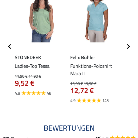
STONEDEEK
Felix Bühler
Felix
Ladies-Top Tessa
Funktions-Poloshirt
Funkt
Mara II
Jule
11,90 €
14,90 €
9,52 €
15,90 €
19,90 €
24,90 
12,72 €
ab 
4.8
48
4.9
143
4.6
BEWERTUNGEN