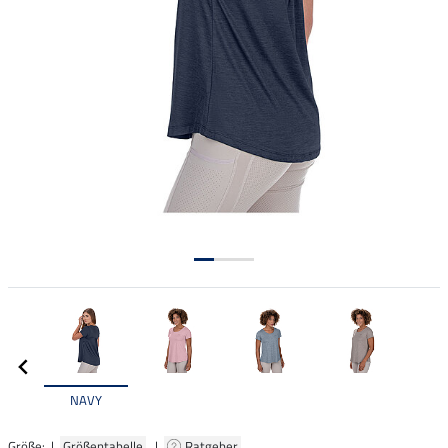
NAVY
Größe: |
Größentabelle
|
Ratgeber