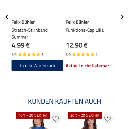
Felix Bühler
Felix Bühler
Feli
Stretch-Stirnband
Funktions-Cap Lilia
Swea
Summer
4,99 €
12,90 €
27,90
22
5.0
3
5.0
4
5.0
In den Warenkorb
Aktuell nicht lieferbar
KUNDEN KAUFTEN AUCH
40 % + 20 % EXTRA
20 % + 20 % EXTRA
20 %