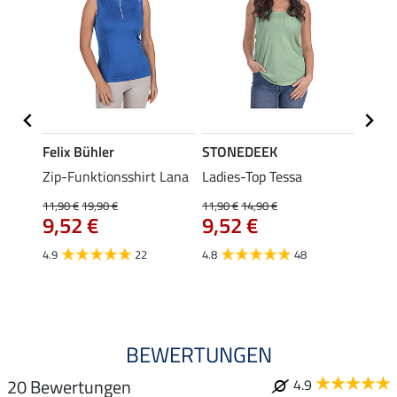
Felix Bühler
STONEDEEK
Felix
ub II
Zip-Funktionsshirt Lana
Ladies-Top Tessa
Zip-F
11,90 €
19,90 €
11,90 €
14,90 €
15,90 
9,52 €
9,52 €
12,
4.9
22
4.8
48
4.8
BEWERTUNGEN
20 Bewertungen
4.9