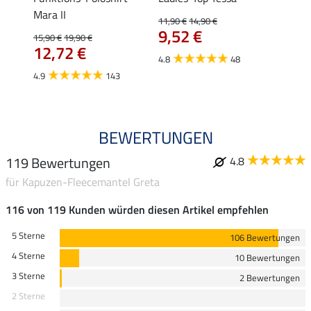
Mara II
Jule
11,90 €
14,90 €
9,52 €
15,90 €
19,90 €
24,90 
12,72 €
ab 
4.8
48
4.9
143
4.6
BEWERTUNGEN
119 Bewertungen
4.8
für Kapuzen-Fleecemantel Greta
116 von 119 Kunden würden diesen Artikel empfehlen
5 Sterne
106 Bewertungen
4 Sterne
10 Bewertungen
3 Sterne
2 Bewertungen
2 Sterne