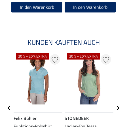
5.0
In den Warenkorb
In den Warenkorb
KUNDEN KAUFTEN AUCH
20 % + 20 % EXTRA
20 % + 20 % EXTRA
40 %
Felix Bühler
STONEDEEK
Felix
lia
Funktions-Poloshirt
Ladies-Top Tessa
Funkt