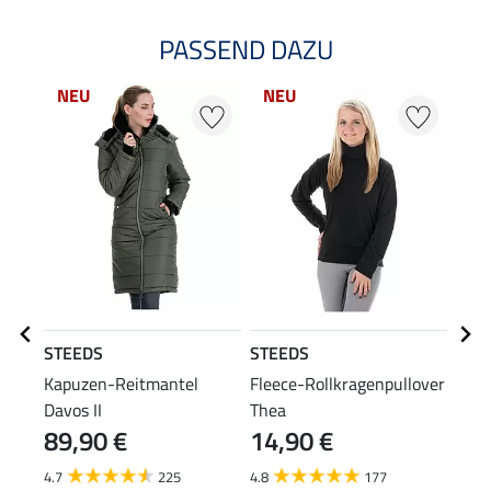
PASSEND DAZU
NEU
NEU
25
STEEDS
STEEDS
STE
Kapuzen-Reitmantel
Fleece-Rollkragenpullover
Stir
Davos II
Thea
89,90 €
14,90 €
5,99 
4,7
4.7
225
4.8
177