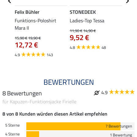
Felix Bühler
STONEDEEK
Felix
a
Funktions-Poloshirt
Ladies-Top Tessa
Funkt
Mara II
Jule
11,90 €
14,90 €
9,52 €
15,90 €
19,90 €
24,90 
12,72 €
ab 
4.8
48
4.9
143
4.6
BEWERTUNGEN
8 Bewertungen
4.9
für Kapuzen-Funktionsjacke Firielle
8 von 8 Kunden würden diesen Artikel empfehlen
5 Sterne
7 Bewertungen
4 Sterne
1 Bewertung