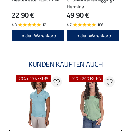
Hermine
22,90 €
49,90 €
4,9
4.8
12
4.7
186
4.5
In den Warenkorb
In den Warenkorb
KUNDEN KAUFTEN AUCH
20 % + 20 % EXTRA
20 % + 20 % EXTRA
40 %