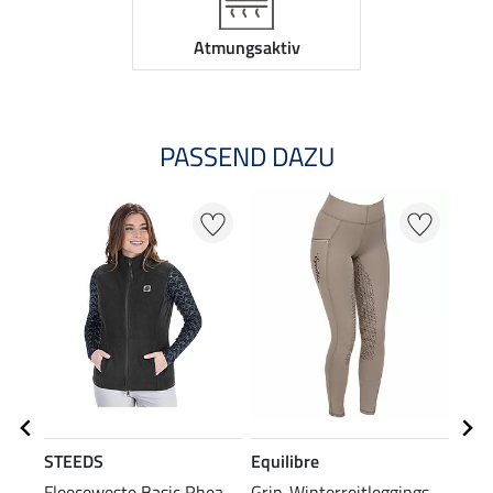
Atmungsaktiv
PASSEND DAZU
NE
STEEDS
Equilibre
STE
Fleeceweste Basic Rhea
Grip-Winterreitleggings
Knie