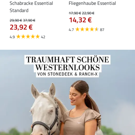
Schabracke Essential
Fliegenhaube Essential
Za
84
Standard
17,90 €
22,90 €
14,32 €
29,90 €
37,90 €
23,92 €
4.7
87
4.9
42