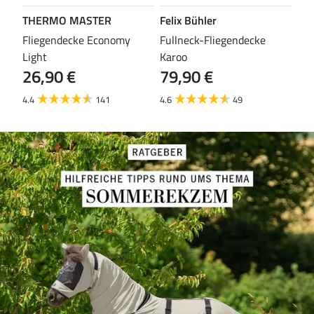
THERMO MASTER
Felix Bühler
TH
leas
Fliegendecke Economy
Fullneck-Fliegendecke
Fli
Light
Karoo
Eco
26,90 €
79,90 €
29
4.4
141
4.6
49
4.3