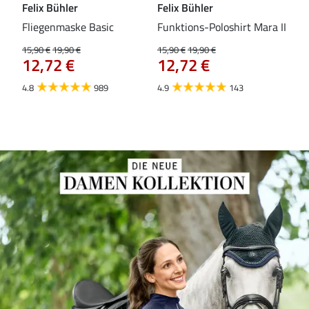
Felix Bühler
Felix Bühler
Fel
Fliegenmaske Basic
Funktions-Poloshirt Mara II
Pul
Fli
15,90 €
19,90 €
15,90 €
19,90 €
12,72 €
12,72 €
15,9
12
4.8
989
4.9
143
4.5