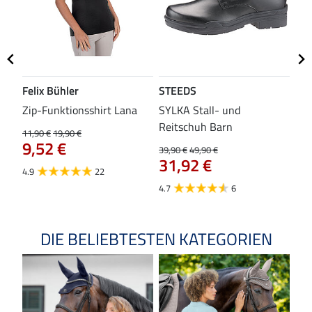
Felix Bühler
STEEDS
SH
Zip-Funktionsshirt Lana
SYLKA Stall- und
Sch
Reitschuh Barn
11,90 €
19,90 €
29,9
9,52 €
23
39,90 €
49,90 €
31,92 €
4.9
22
4.8
4.7
6
DIE BELIEBTESTEN KATEGORIEN