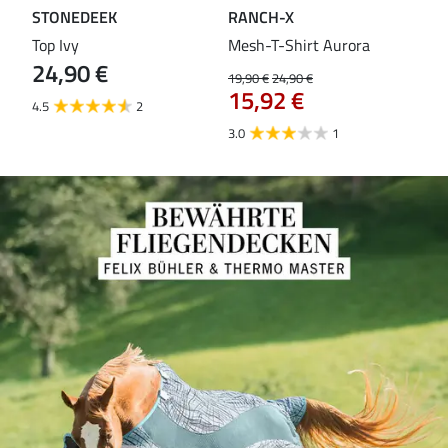
STONEDEEK
RANCH-X
ST
Top Ivy
Mesh-T-Shirt Aurora
T-S
24,90 €
19,90 €
24,90 €
14,9
15,92 €
11
4.5
2
3.0
1
5.0