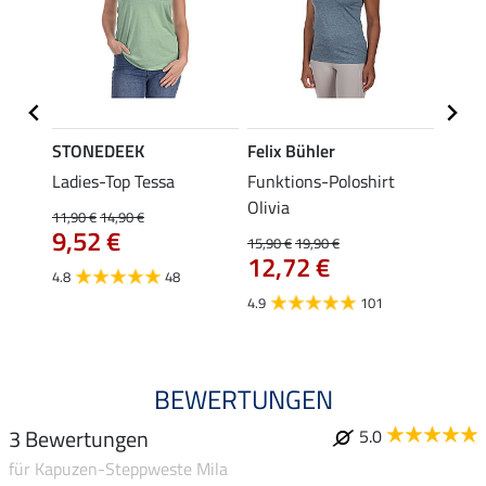
STONEDEEK
Felix Bühler
Felix
lia
Ladies-Top Tessa
Funktions-Poloshirt
Zip-F
Olivia
11,90 €
14,90 €
15,90 
9,52 €
12,
15,90 €
19,90 €
12,72 €
4.8
48
4.8
4.9
101
BEWERTUNGEN
3 Bewertungen
5.0
für Kapuzen-Steppweste Mila