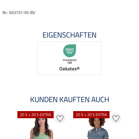
Nr.: 653737-XS-BV
EIGENSCHAFTEN
Oekotex®
KUNDEN KAUFTEN AUCH
20 % + 20 % EXTRA
20 % + 20 % EXTRA
20 %