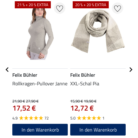
NE
21 % + 20 % EXTRA
20 % + 20 % EXTRA
Felix Bühler
Felix Bühler
Feli
Rollkragen-Pullover Janne
XXL-Schal Pia
Bean
9,9
21,90 €
27,90 €
15,90 €
19,90 €
17,52 €
12,72 €
4.8
4.9
72
5.0
1
In den Warenkorb
In den Warenkorb