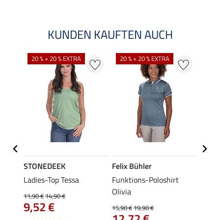
KUNDEN KAUFTEN AUCH
20 % + 20 % EXTRA
20 % + 20 % EXTRA
20 %
STONEDEEK
Felix Bühler
Felix
lia
Ladies-Top Tessa
Funktions-Poloshirt
Zip-F
Olivia
11,90 €
14,90 €
15,90 
9,52 €
12,
15,90 €
19,90 €
12,72 €