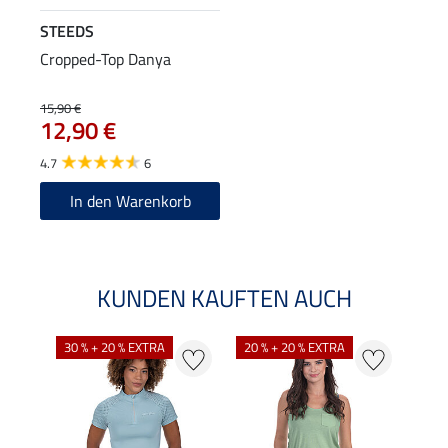
STEEDS
Cropped-Top Danya
15,90 €
12,90 €
4.7
6
In den Warenkorb
KUNDEN KAUFTEN AUCH
30 % + 20 % EXTRA
20 % + 20 % EXTRA
20 %