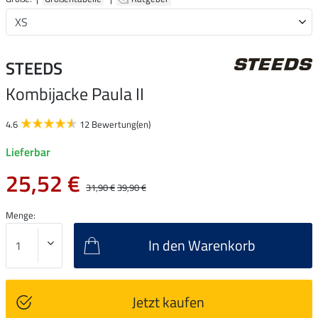
STEEDS
Kombijacke Paula II
4.6
12 Bewertung(en)
Lieferbar
25,52 €
31,90 €
39,90 €
Menge:
In den Warenkorb
Jetzt kaufen