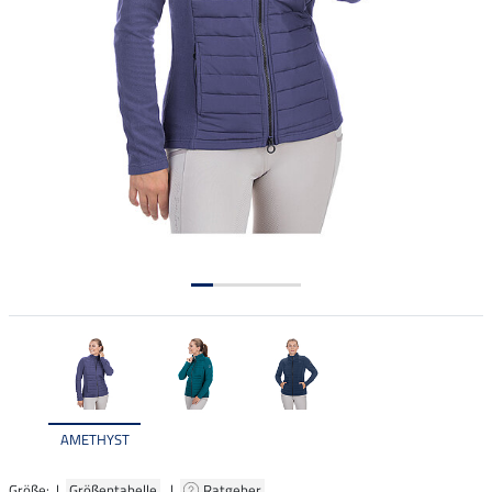
AMETHYST
Größe: |
Größentabelle
|
Ratgeber