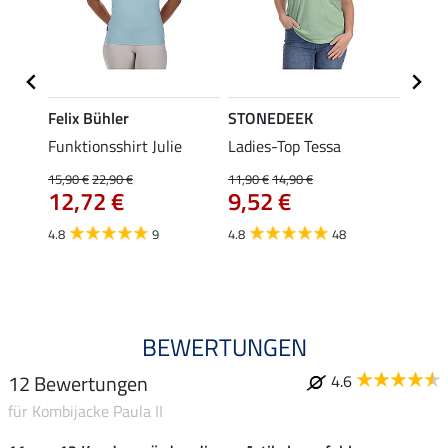
Felix Bühler
STONEDEEK
Felix
n-
Funktionsshirt Julie
Ladies-Top Tessa
Funkt
Olivia
15,90 €
22,90 €
11,90 €
14,90 €
12,72 €
9,52 €
15,90 
12,
4.8
9
4.8
48
4.9
BEWERTUNGEN
12 Bewertungen
4.6
für Kombijacke Paula II