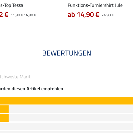
es-Top Tessa
Funktions-Turniershirt Jule
2 €
ab 14,90 €
11,90 €
14,90 €
24,90 €
BEWERTUNGEN
tchweste Marit
rden diesen Artikel empfehlen