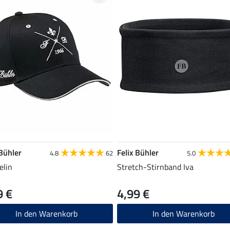
 Bühler
Felix Bühler
4.8
62
5.0
elin
Stretch-Stirnband Iva
9 €
4,99 €
In den Warenkorb
In den Warenkorb