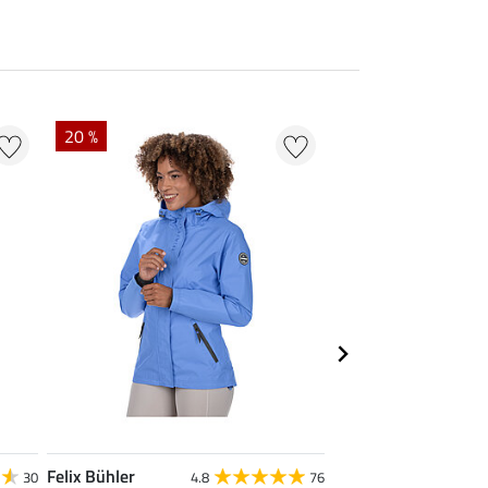
20 %
22 % + 20 % EXTR
Felix Bühler
Felix Bühler
30
4.8
76