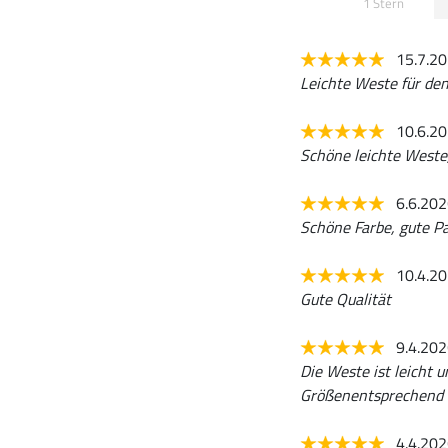
1 Stern
15.7.2
Leichte Weste für d
10.6.2
Schöne leichte Weste,
6.6.20
Schöne Farbe, gute Pa
10.4.2
Gute Qualität
9.4.20
Die Weste ist leicht u
Größenentsprechend au
4.4.20