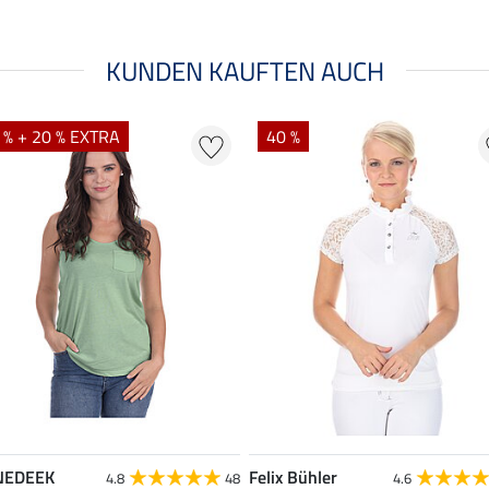
KUNDEN KAUFTEN AUCH
 % + 20 % EXTRA
40 %
NEDEEK
Felix Bühler
4.8
48
4.6