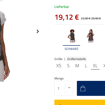
Lieferbar
19,12 €
23,90 €
29,90 €
SCHWARZ
Größe: |
Größentabelle
XS
S
M
L
XL
Menge: