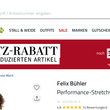
STALL & WEIDE
OUTFITS
SALE
MARKEN
GUTSCHEI
noch
ste Marit
Felix Bühler
Performance-Stretch
Nr.: 653759-XL-S
4.8
14 Bewertung(en)