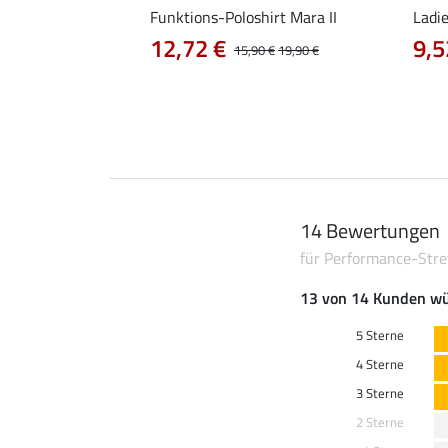
Amelia
Funktions-Poloshirt Mara II
Ladi
12,72 €
9,5
0 €
24,90 €
15,90 €
19,90 €
14 Bewertungen
für Performance-Stre
13 von 14 Kunden wü
5 Sterne
4 Sterne
3 Sterne
2 Sterne