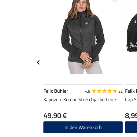
Felix Bühler
Felix
4.8
22
Kapuzen-Kombi-Stretchjacke Lene
Cap S
49,90 €
8,9
In den Warenkorb