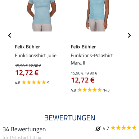
Felix Bühler
Felix Bühler
STON
s-
Funktionsshirt Julie
Funktions-Poloshirt
Ladie
ycle
Mara II
15,90 €
22,90 €
11,90 
12,72 €
9,5
15,90 €
19,90 €
12,72 €
4.8
9
4.8
4.9
143
BEWERTUNGEN
34 Bewertungen
4.7
für Poloshirt Libby