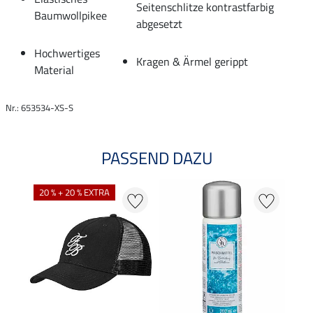
Seitenschlitze kontrastfarbig
Baumwollpikee
abgesetzt
Hochwertiges
Kragen & Ärmel gerippt
Material
Nr.: 653534-XS-S
PASSEND DAZU
20 % + 20 % EXTRA
25