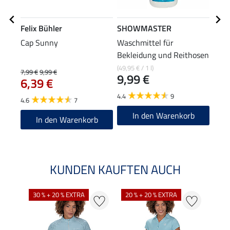
Felix Bühler
SHOWMASTER
Feli
Cap Sunny
Waschmittel für
Kapu
Bekleidung und Reithosen
Reit
(49,95 € / 1 l)
7,99 €
9,99 €
59,90
9,99 €
6,39 €
47
4.4
9
4.6
7
4.8
In den Warenkorb
In den Warenkorb
KUNDEN KAUFTEN AUCH
30 % + 20 % EXTRA
20 % + 20 % EXTRA
20 %