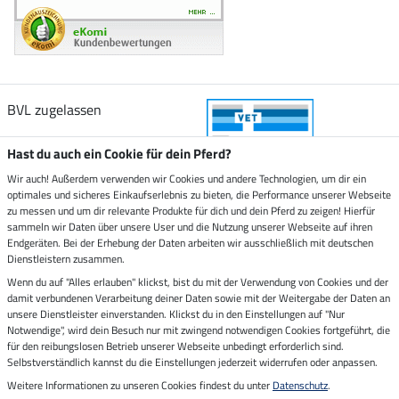
BVL zugelassen
Hast du auch ein Cookie für dein Pferd?
Wir auch! Außerdem verwenden wir Cookies und andere Technologien, um dir ein
optimales und sicheres Einkaufserlebnis zu bieten, die Performance unserer Webseite
Zustellung durch
zu messen und um dir relevante Produkte für dich und dein Pferd zu zeigen! Hierfür
sammeln wir Daten über unsere User und die Nutzung unserer Webseite auf ihren
Endgeräten. Bei der Erhebung der Daten arbeiten wir ausschließlich mit deutschen
Sicher bezahlen mit
Dienstleistern zusammen.
Wenn du auf "Alles erlauben" klickst, bist du mit der Verwendung von Cookies und der
damit verbundenen Verarbeitung deiner Daten sowie mit der Weitergabe der Daten an
Rechnung
Vorkasse
unsere Dienstleister einverstanden. Klickst du in den Einstellungen auf "Nur
Notwendige", wird dein Besuch nur mit zwingend notwendigen Cookies fortgeführt, die
für den reibungslosen Betrieb unserer Webseite unbedingt erforderlich sind.
Impressum
Selbstverständlich kannst du die Einstellungen jederzeit widerrufen oder anpassen.
Weitere Informationen zu unseren Cookies findest du unter
Datenschutz
.
Letzte Aktualisierung am 06.08.2026 um 14:39