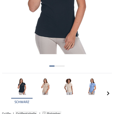
SCHWARZ
Größe: |
Größentabelle
|
Ratgeber