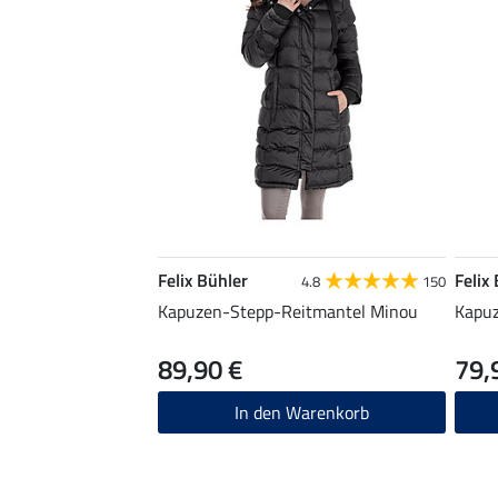
Felix Bühler
Felix
4.8
150
Kapuzen-Stepp-Reitmantel Minou
Kapuz
89,90 €
79,
In den Warenkorb