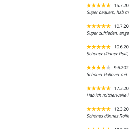
15.7.2
Super bequem, hab mit
10.7.2
Super zufrieden, ange
10.6.2
Schöner dünner Rolli,
9.6.20
Schöner Pullover mit 
17.3.2
Hab ich mittlerweile i
12.3.2
Schönes dünnes Rollkr