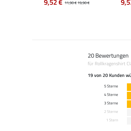
9,52 €
9,5
0 €
44,90 €
11,90 €
19,90 €
20 Bewertungen
für Rollkragenshirt Cl
19 von 20 Kunden wü
5 Sterne
4 Sterne
3 Sterne
2 Sterne
1 Stern