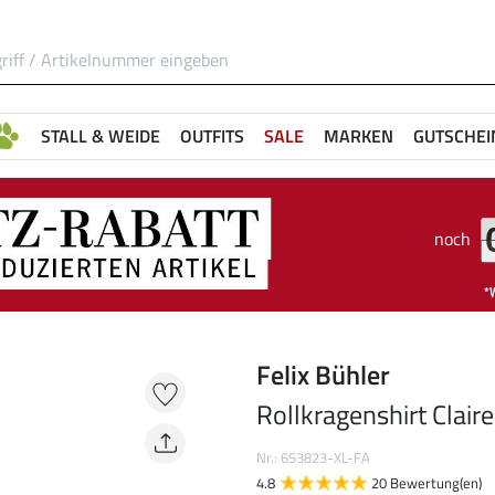
STALL & WEIDE
OUTFITS
SALE
MARKEN
GUTSCHEI
noch
Felix Bühler
Rollkragenshirt Claire
Nr.: 653823-XL-FA
4.8
20 Bewertung(en)