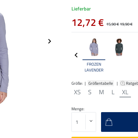
Lieferbar
12,72 €
15,90 €
19,90 €
FROZEN
LAVENDER
Größe: |
Größentabelle
|
Ratge
XS
S
M
L
XL
Menge: