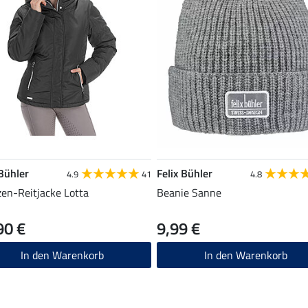
 Bühler
Felix Bühler
4.9
41
4.8
en-Reitjacke Lotta
Beanie Sanne
90 €
9,99 €
In den Warenkorb
In den Warenkorb