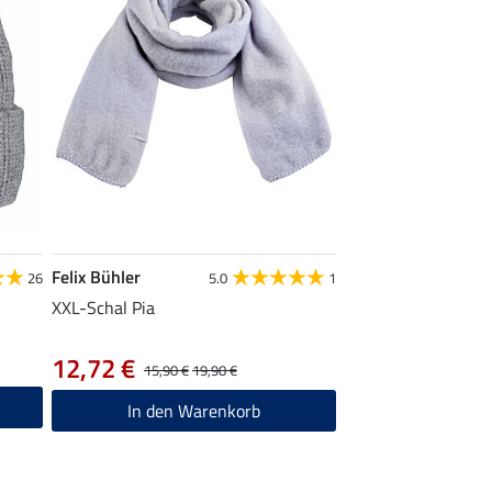
Felix Bühler
26
5.0
1
XXL-Schal Pia
12,72 €
15,90 €
19,90 €
In den Warenkorb