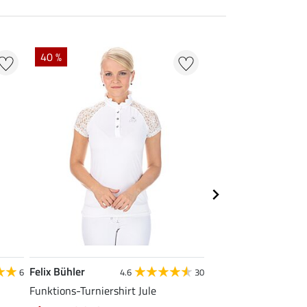
40 %
22 % + 20 % EXTR
Felix Bühler
Felix Bühler
6
4.6
30
Funktions-Turniershirt Jule
Tank-Top Mira