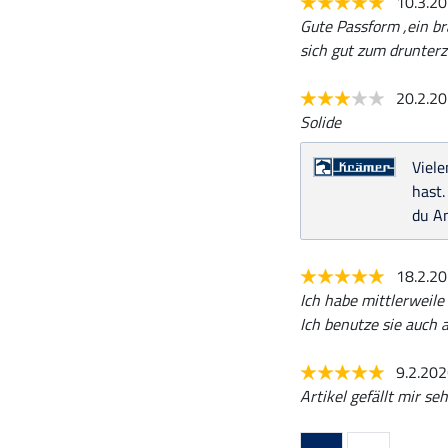
10.3.2
Gute Passform ,ein br
sich gut zum drunterz
20.2.2
Solide
Viele
hast.
du A
18.2.2
Ich habe mittlerweile
Ich benutze sie auch a
9.2.20
Artikel gefällt mir seh