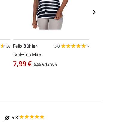
Felix Bühler
STEEDS
30
5.0
7
Tank-Top Mira
Funktions-Zipshirt E
7,99 €
ab 17,90 €
9,99 €
12,90 €
22,9
4.8