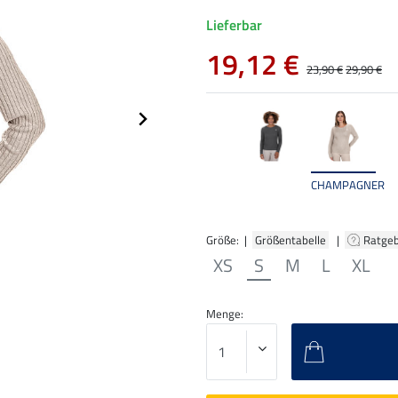
Lieferbar
19,12 €
23,90 €
29,90 €
CHAMPAGNER
Größe: |
Größentabelle
|
Ratge
XS
S
M
L
XL
Menge: