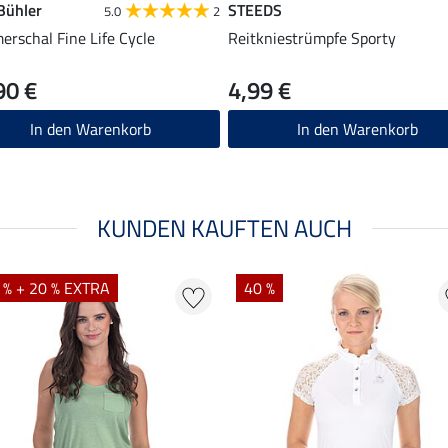
 Bühler
STEEDS
5.0
2
rschal Fine Life Cycle
Reitkniestrümpfe Sporty
90 €
4,99 €
In den Warenkorb
In den Warenkorb
KUNDEN KAUFTEN AUCH
 % + 20 % EXTRA
40 %