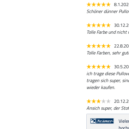
8.1.20
Schöner dünner Pullov
30.12.
Tolle Farbe und nicht 
22.8.2
Tolle Farben, sehr gu
30.5.2
ich trage diese Pullo
tragen sich super, si
wieder kaufen.
20.12.
Ansich super, der Stof
Viele
hochw