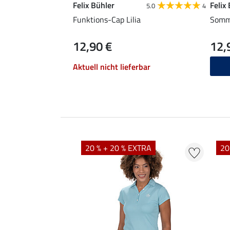
Felix Bühler
Felix
5.0
4
Funktions-Cap Lilia
Somme
12,90 €
12,
Aktuell nicht lieferbar
EXTRA
20 % + 20 % EXTRA
20