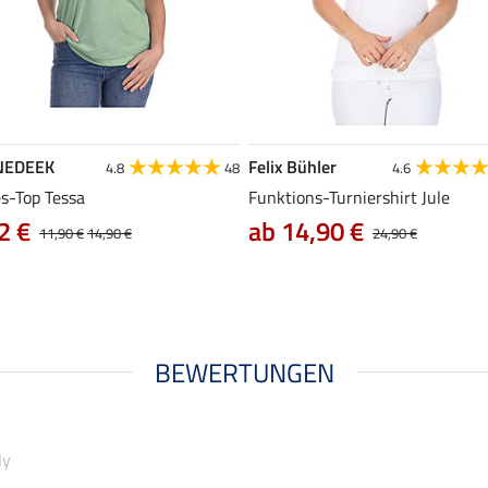
NEDEEK
Felix Bühler
4.8
48
4.6
es-Top Tessa
Funktions-Turniershirt Jule
2 €
ab 14,90 €
11,90 €
14,90 €
24,90 €
BEWERTUNGEN
ly