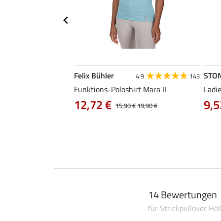
Felix Bühler
STO
4.3
3
4.9
143
ena
Funktions-Poloshirt Mara II
Ladi
12,72 €
9,5
0 €
39,90 €
15,90 €
19,90 €
14 Bewertungen
für Strickpullover Hol