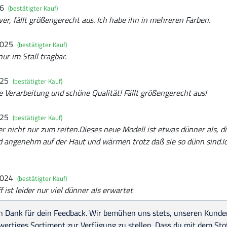
26
(bestätigter Kauf)
er, fällt größengerecht aus. Ich habe ihn in mehreren Farben.
2025
(bestätigter Kauf)
nur im Stall tragbar.
025
(bestätigter Kauf)
te Verarbeitung und schöne Qualität! Fällt größengerecht aus!
025
(bestätigter Kauf)
ver nicht nur zum reiten.Dieses neue Modell ist etwas dünner als, d
nd angenehm auf der Haut und wärmen trotz daß sie so dünn sind.Ic
2024
(bestätigter Kauf)
f ist leider nur viel dünner als erwartet
n Dank für dein Feedback. Wir bemühen uns stets, unseren Kunden
ertiges Sortiment zur Verfügung zu stellen. Dass du mit dem Stoff