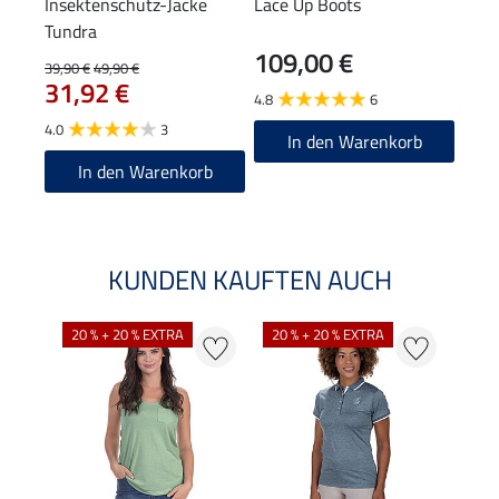
Insektenschutz-Jacke
Lace Up Boots
Tundra
109,00 €
39,90 €
49,90 €
31,92 €
4.8
6
4.0
3
In den Warenkorb
In den Warenkorb
KUNDEN KAUFTEN AUCH
20 % + 20 % EXTRA
20 % + 20 % EXTRA
20 %