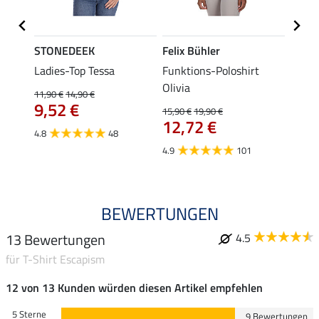
STONEDEEK
Felix Bühler
Felix
lia
Ladies-Top Tessa
Funktions-Poloshirt
Zip-F
Olivia
11,90 €
14,90 €
15,90 
9,52 €
12,
15,90 €
19,90 €
12,72 €
4.8
48
4.8
4.9
101
BEWERTUNGEN
13 Bewertungen
4.5
für T-Shirt Escapism
12 von 13 Kunden würden diesen Artikel empfehlen
5 Sterne
9 Bewertungen