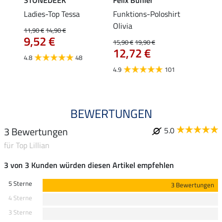
STONEDEEK
Felix Bühler
Felix
lia
Ladies-Top Tessa
Funktions-Poloshirt
Zip-F
Olivia
11,90 €
14,90 €
15,90 
9,52 €
12,
15,90 €
19,90 €
12,72 €
4.8
48
4.8
4.9
101
BEWERTUNGEN
3 Bewertungen
5.0
für Top Lillian
3 von 3 Kunden würden diesen Artikel empfehlen
5 Sterne
3 Bewertungen
4 Sterne
3 Sterne