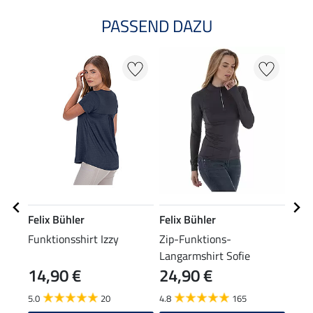
PASSEND DAZU
20
Felix Bühler
Felix Bühler
Feli
Funktionsshirt Izzy
Zip-Funktions-
Cap
Langarmshirt Sofie
14,90 €
24,90 €
7,99 
6,3
5.0
20
4.8
165