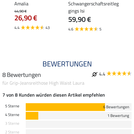
Amalia
Schwangerschaftsreitleg
Isabel
gings Isi
44,90 €
49,90 
26,90 €
59,90 €
ab 
4.4
43
4.6
5
4.8
BEWERTUNGEN
8 Bewertungen
4.4
für Grip-Jeansreithose High Waist Laura
7 von 8 Kunden würden diesen Artikel empfehlen
5 Sterne
6 Bewertungen
4 Sterne
1 Bewertung
3 Sterne
2 Sterne