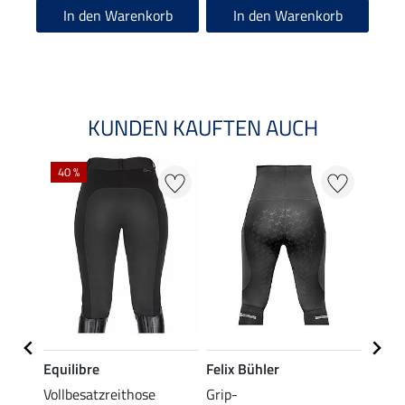
4.6
In den Warenkorb
In den Warenkorb
KUNDEN KAUFTEN AUCH
40 %
20 %
Equilibre
Felix Bühler
Equil
ibby
Vollbesatzreithose
Grip-
Grip-